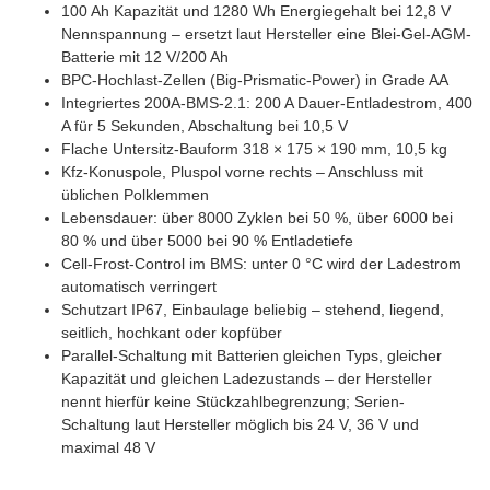
100 Ah Kapazität und 1280 Wh Energiegehalt bei 12,8 V
Nennspannung – ersetzt laut Hersteller eine Blei-Gel-AGM-
Batterie mit 12 V/200 Ah
BPC-Hochlast-Zellen (Big-Prismatic-Power) in Grade AA
Integriertes 200A-BMS-2.1: 200 A Dauer-Entladestrom, 400
A für 5 Sekunden, Abschaltung bei 10,5 V
Flache Untersitz-Bauform 318 × 175 × 190 mm, 10,5 kg
Kfz-Konuspole, Pluspol vorne rechts – Anschluss mit
üblichen Polklemmen
Lebensdauer: über 8000 Zyklen bei 50 %, über 6000 bei
80 % und über 5000 bei 90 % Entladetiefe
Cell-Frost-Control im BMS: unter 0 °C wird der Ladestrom
automatisch verringert
Schutzart IP67, Einbaulage beliebig – stehend, liegend,
seitlich, hochkant oder kopfüber
Parallel-Schaltung mit Batterien gleichen Typs, gleicher
Kapazität und gleichen Ladezustands – der Hersteller
nennt hierfür keine Stückzahlbegrenzung; Serien-
Schaltung laut Hersteller möglich bis 24 V, 36 V und
maximal 48 V