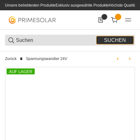
Unsere beliebtesten Produkte
Exklusiv ausgewählte Produkte
Höchste Qualität
0
0 Produkte in der List
SUCHEN
Zurück
Spannungswandler 24V
AUF LAGER