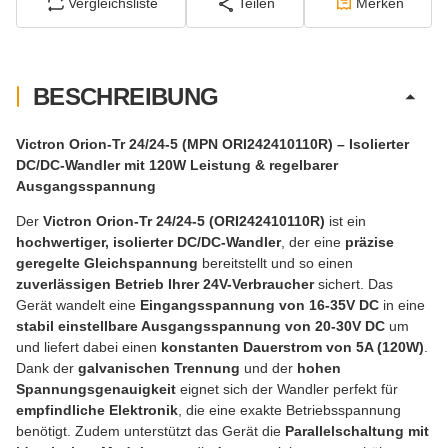
Vergleichsliste
Teilen
Merken
BESCHREIBUNG
Victron Orion-Tr 24/24-5 (MPN ORI242410110R) – Isolierter
DC/DC-Wandler mit 120W Leistung & regelbarer
Ausgangsspannung
Der
Victron Orion-Tr 24/24-5 (ORI242410110R)
ist ein
hochwertiger, isolierter DC/DC-Wandler
, der eine
präzise
geregelte Gleichspannung
bereitstellt und so einen
zuverlässigen Betrieb Ihrer 24V-Verbraucher
sichert. Das
Gerät wandelt eine
Eingangsspannung von 16-35V DC
in eine
stabil einstellbare Ausgangsspannung von 20-30V DC
um
und liefert dabei einen
konstanten Dauerstrom von 5A (120W)
.
Dank der
galvanischen Trennung
und der
hohen
Spannungsgenauigkeit
eignet sich der Wandler perfekt für
empfindliche Elektronik
, die eine exakte Betriebsspannung
benötigt. Zudem unterstützt das Gerät die
Parallelschaltung mit