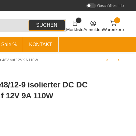
Geschäftskunde
0
0 Produkte in der Liste
SUCHEN
Merkliste
Anmelden
Warenkorb
Sale %
KONTAKT
ter 48V auf 12V 9A 110W
48/12-9 isolierter DC DC
uf 12V 9A 110W