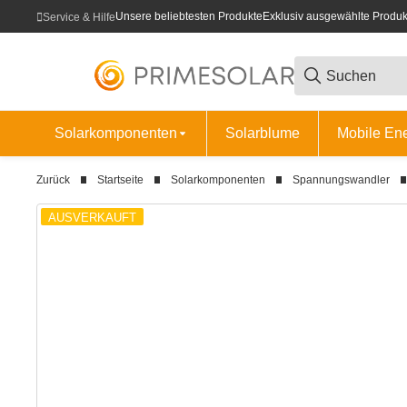
Unsere beliebtesten Produkte
Exklusiv ausgewählte Produk
Service & Hilfe
Solarkomponenten
Solarblume
Mobile En
Zurück
Startseite
Solarkomponenten
Spannungswandler
AUSVERKAUFT