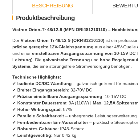
BESCHREIBUNG
BEWERT
Produktbeschreibung
Victron Orion-Tr 48/12-9 (MPN ORI481210110) – Hochleistu
Der
Victron Orion-Tr 48/12-9 (ORI481210110)
ist ein profession
präzise geregelte 12V-Gleichspannung
aus einer 48V-Quelle 
und einer
einstellbaren Ausgangsspannung von 10-15V DC
l
Leistung)
. Die
galvanische Trennung
und
hohe Regelgenaui
Systeme
, die eine störungsfreie Stromversorgung benötigen.
Technische Highlights:
✔
Isolierte DC/DC-Wandlung
– galvanisch getrennt für maximal
✔
Breiter Eingangsbereich
: 32-70V DC
✔
Präzise einstellbare Ausgangsspannung
: 10-15V DC
✔
Konstanter Dauerstrom
: 9A (110W) |
Max. 12,5A Spitzenst
✔
Hoher Wirkungsgrad
: 87%
✔
Parallele Schaltbarkeit
– unbegrenzte Leistungserweiterung
✔
Fernbedienbarer Ein-/Ausschalter
– praktische Steueroptio
✔
Robustes Gehäuse
: IP43-Schutz
✔
Leichtgewichtig
: Nur 0,42 kg