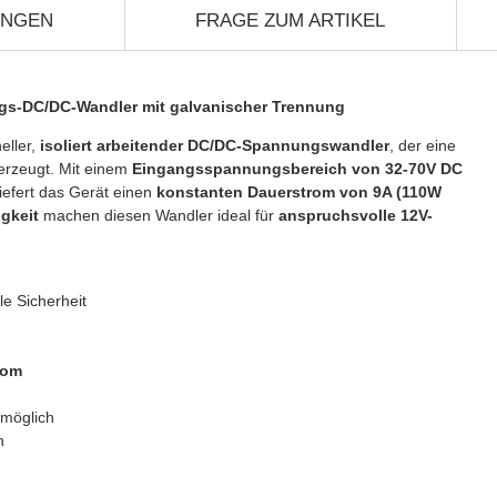
UNGEN
FRAGE ZUM ARTIKEL
ngs-DC/DC-Wandler mit galvanischer Trennung
eller,
isoliert arbeitender DC/DC-Spannungswandler
, der eine
erzeugt. Mit einem
Eingangsspannungsbereich von 32-70V DC
iefert das Gerät einen
konstanten Dauerstrom von 9A (110W
gkeit
machen diesen Wandler ideal für
anspruchsvolle 12V-
e Sicherheit
rom
 möglich
n