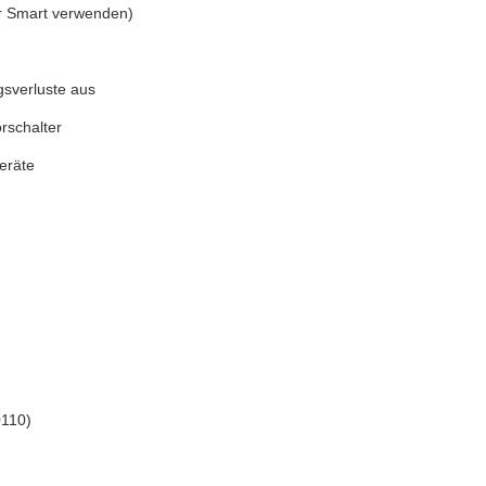
r Smart verwenden)
gsverluste aus
rschalter
eräte
0110)