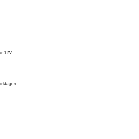
er 12V
erktagen