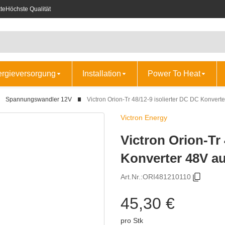
te
Höchste Qualität
ergieversorgung
Installation
Power To Heat
Spannungswandler 12V
Victron Orion-Tr 48/12-9 isolierter DC DC Konver
Victron Energy
Victron Orion-Tr 
Konverter 48V a
Art.Nr.:
ORI481210110
45,30 €
pro Stk