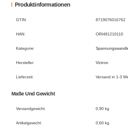
Produktinformationen
Produkteigenschaft
Wert
GTIN:
8719076016762
HAN:
ORI481210110
Kategorie:
Spannungswandl
Hersteller:
Victron
Lieferzeit:
Versand in 1-3 W
Maße Und Gewicht
Versandgewicht:
0,90 kg
Artikelgewicht:
0,60
kg