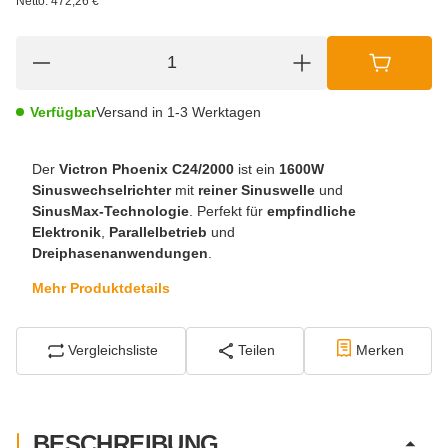
Netto:
472,26 €
Verfügbar
Versand in 1-3 Werktagen
Der
Victron Phoenix C24/2000
ist ein
1600W
Sinuswechselrichter
mit
reiner Sinuswelle
und
SinusMax-Technologie
. Perfekt für
empfindliche
Elektronik
,
Parallelbetrieb
und
Dreiphasenanwendungen
.
Mehr Produktdetails
Vergleichsliste
Teilen
Merken
BESCHREIBUNG