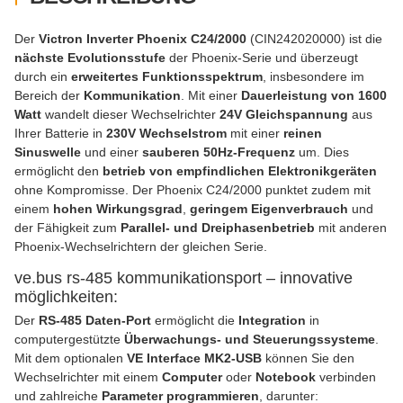
Der
Victron Inverter Phoenix C24/2000
(CIN242020000) ist die
nächste Evolutionsstufe
der Phoenix-Serie und überzeugt
durch ein
erweitertes Funktionsspektrum
, insbesondere im
Bereich der
Kommunikation
. Mit einer
Dauerleistung von 1600
Watt
wandelt dieser Wechselrichter
24V Gleichspannung
aus
Ihrer Batterie in
230V Wechselstrom
mit einer
reinen
Sinuswelle
und einer
sauberen 50Hz-Frequenz
um. Dies
ermöglicht den
betrieb von empfindlichen Elektronikgeräten
ohne Kompromisse. Der Phoenix C24/2000 punktet zudem mit
einem
hohen Wirkungsgrad
,
geringem Eigenverbrauch
und
der Fähigkeit zum
Parallel- und Dreiphasenbetrieb
mit anderen
Phoenix-Wechselrichtern der gleichen Serie.
ve.bus rs-485 kommunikationsport – innovative
möglichkeiten:
Der
RS-485 Daten-Port
ermöglicht die
Integration
in
computergestützte
Überwachungs- und Steuerungssysteme
.
Mit dem optionalen
VE Interface MK2-USB
können Sie den
Wechselrichter mit einem
Computer
oder
Notebook
verbinden
und zahlreiche
Parameter programmieren
, darunter: