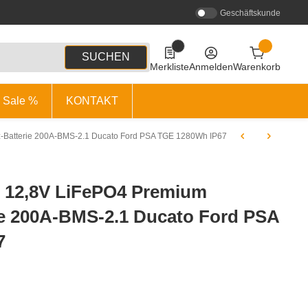
Geschäftskunde
0
0 Produkte in der Liste
SUCHEN
Merkliste
Anmelden
Warenkorb
Sale %
KONTAKT
-Batterie 200A-BMS-2.1 Ducato Ford PSA TGE 1280Wh IP67
12,8V LiFePO4 Premium
rie 200A-BMS-2.1 Ducato Ford PSA
7