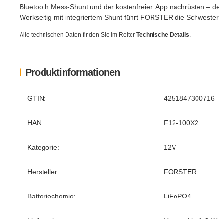
Bluetooth Mess-Shunt und der kostenfreien App nachrüsten – de
Werkseitig mit integriertem Shunt führt FORSTER die Schweste
Alle technischen Daten finden Sie im Reiter
Technische Details
.
Produktinformationen
Produkteigenschaft
Wert
GTIN:
4251847300716
HAN:
F12-100X2
Kategorie:
12V
Hersteller:
FORSTER
Batteriechemie:
LiFePO4