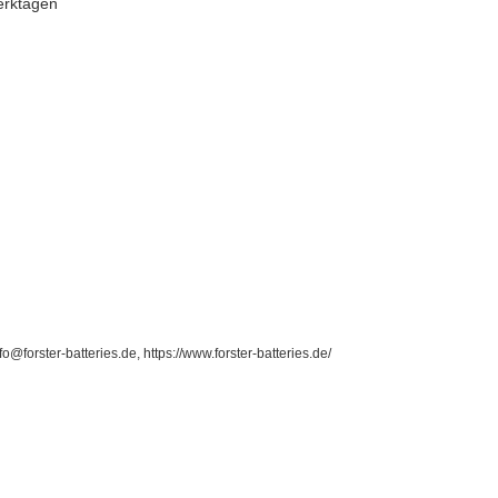
erktagen
rster-batteries.de, https://www.forster-batteries.de/