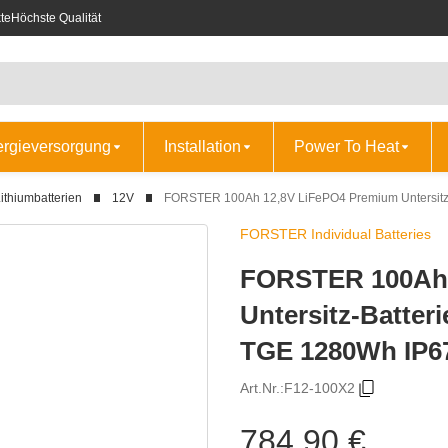
te
Höchste Qualität
ergieversorgung
Installation
Power To Heat
ithiumbatterien
12V
FORSTER 100Ah 12,8V LiFePO4 Premium Untersitz
FORSTER Individual Batteries
FORSTER 100Ah 
Untersitz-Batte
TGE 1280Wh IP6
Art.Nr.:
F12-100X2
784,90 €