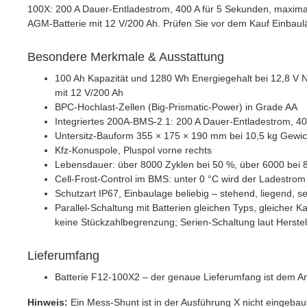
100X: 200 A Dauer-Entladestrom, 400 A für 5 Sekunden, maximal 
AGM-Batterie mit 12 V/200 Ah. Prüfen Sie vor dem Kauf Einbaul
Besondere Merkmale & Ausstattung
100 Ah Kapazität und 1280 Wh Energiegehalt bei 12,8 V N
mit 12 V/200 Ah
BPC-Hochlast-Zellen (Big-Prismatic-Power) in Grade AA
Integriertes 200A-BMS-2.1: 200 A Dauer-Entladestrom, 40
Untersitz-Bauform 355 × 175 × 190 mm bei 10,5 kg Gewic
Kfz-Konuspole, Pluspol vorne rechts
Lebensdauer: über 8000 Zyklen bei 50 %, über 6000 bei 
Cell-Frost-Control im BMS: unter 0 °C wird der Ladestrom
Schutzart IP67, Einbaulage beliebig – stehend, liegend, se
Parallel-Schaltung mit Batterien gleichen Typs, gleicher K
keine Stückzahlbegrenzung; Serien-Schaltung laut Herstel
Lieferumfang
Batterie F12-100X2 – der genaue Lieferumfang ist dem 
Hinweis:
Ein Mess-Shunt ist in der Ausführung X nicht eingebau