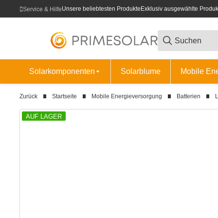
Unsere beliebtesten Produkte
Exklusiv ausgewählte Produk
Service & Hilfe
Solarkomponenten
Solarblume
Mobile En
Zurück
Startseite
Mobile Energieversorgung
Batterien
L
AUF LAGER