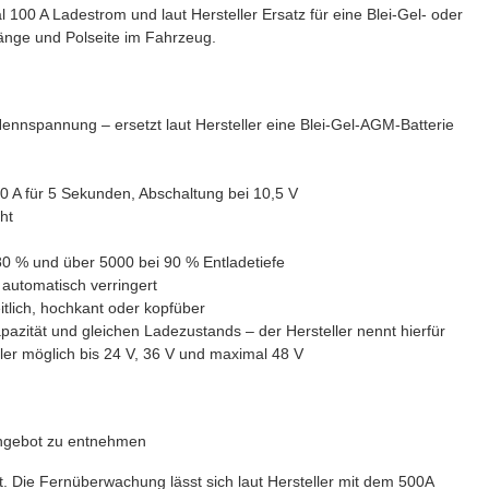
100 A Ladestrom und laut Hersteller Ersatz für eine Blei-Gel- oder
änge und Polseite im Fahrzeug.
ennspannung – ersetzt laut Hersteller eine Blei-Gel-AGM-Batterie
0 A für 5 Sekunden, Abschaltung bei 10,5 V
ht
80 % und über 5000 bei 90 % Entladetiefe
 automatisch verringert
itlich, hochkant oder kopfüber
apazität und gleichen Ladezustands – der Hersteller nennt hierfür
ler möglich bis 24 V, 36 V und maximal 48 V
Angebot zu entnehmen
t. Die Fernüberwachung lässt sich laut Hersteller mit dem 500A