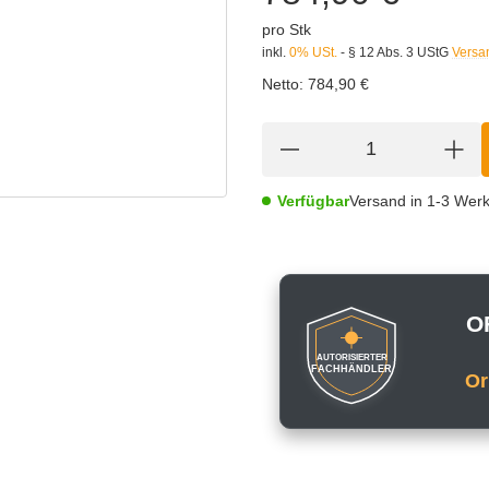
pro Stk
inkl.
0% USt.
- § 12 Abs. 3 UStG
Versa
Netto:
784,90 €
Verfügbar
Versand in 1-3 Wer
O
AUTORISIERTER
FACHHÄNDLER
Or