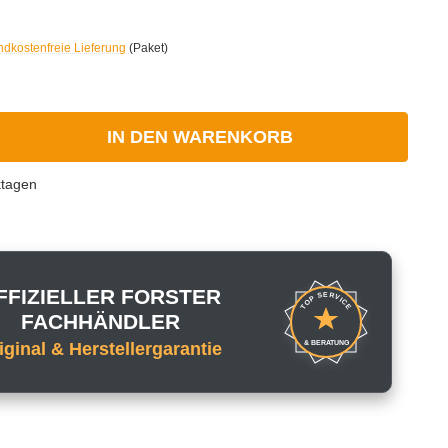
ndkostenfreie Lieferung
(Paket)
IN DEN WARENKORB
ktagen
FFIZIELLER FORSTER
TOP SERVICE
FACHHÄNDLER
& BERATUNG
iginal & Herstellergarantie