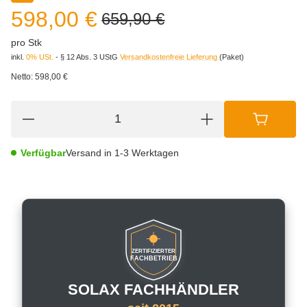
598,00 €
659,90 €
pro Stk
inkl.
0% USt.
- § 12 Abs. 3 UStG
Versandkostenfreie Lieferung
(Paket)
Netto:
598,00 €
Verfügbar
Versand in 1-3 Werktagen
ZERTIFIZIERTER
FACHBETRIEB
SOLAX FACHHÄNDLER