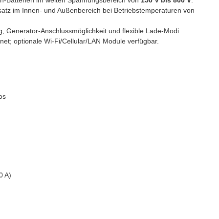
nen-Batterien im weiten Spannungsbereich von
150 V bis 800 V
.
satz im Innen- und Außenbereich bei Betriebstemperaturen von
, Generator-Anschlussmöglichkeit und flexible Lade-Modi.
et; optionale Wi-Fi/Cellular/LAN Module verfügbar.
os
0 A)