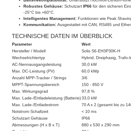
Batteriekompatibilität:
Unterstützt Hochvolt-Lithium-Io
Robustes Gehäuse:
Schutzart
IP66
für den sicheren Ein
-25°C bis +60°C.
Intelligentes Management:
Funktionen wie Peak Shaving
Kommunikation:
Ausgestattet mit CAN, RS485 und Ethern
TECHNISCHE DATEN IM ÜBERBLICK
Parameter
Wert
Hersteller / Modell
Solis S6-EH3P30K-H
Wechselrichtertyp
Hybrid, Dreiphasig, Trafo-l
AC-Nennausgangsleistung
30,0 kW
Max. DC-Leistung (PV)
60,0 kWp
Anzahl MPP-Tracker / Strings
3/6
MPPT-Spannungsbereich
150 - 850 V
Max. Wirkungsgrad
97,8 %
Max. Lade-/Entladeleistung (Batterie)
33,0 kW
Max. Lade-/Entladestrom
70 A x 2 (gesamt bis zu 14
Notstrom-Schaltzeit
< 10 ms
Schutzart Gehäuse
IP66
Abmessungen (H x B x T)
880 x 530 x 290 mm