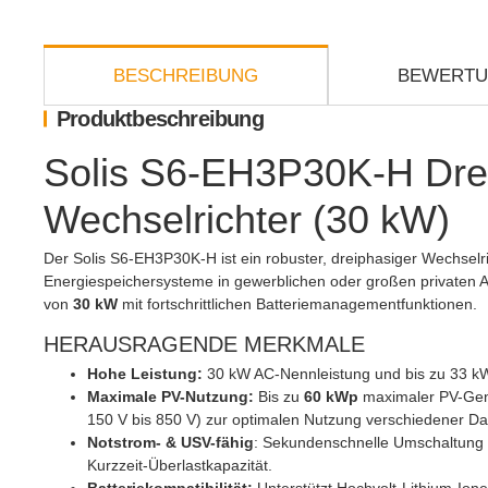
weitere Registerkarten anzeigen
BESCHREIBUNG
BEWERT
Produktbeschreibung
Solis S6-EH3P30K-H Dre
Wechselrichter (30 kW)
Der Solis S6-EH3P30K-H ist ein robuster, dreiphasiger Wechselric
Energiespeichersysteme in gewerblichen oder großen privaten A
von
30 kW
mit fortschrittlichen Batteriemanagementfunktionen.
HERAUSRAGENDE MERKMALE
Hohe Leistung:
30 kW AC-Nennleistung und bis zu 33 kW
Maximale PV-Nutzung:
Bis zu
60 kWp
maximaler PV-Gen
150 V bis 850 V) zur optimalen Nutzung verschiedener D
Notstrom- & USV-fähig
: Sekundenschnelle Umschaltung 
Kurzzeit-Überlastkapazität.