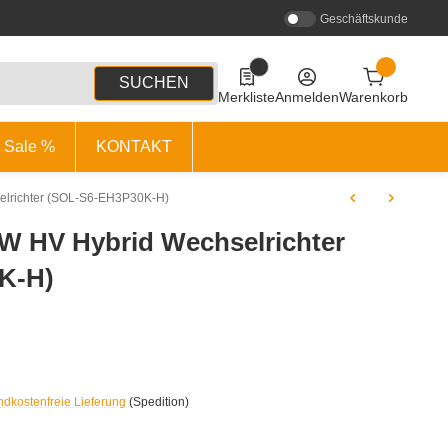
Geschäftskunde
0
0 Produkte in der Liste
SUCHEN
Merkliste
Anmelden
Warenkorb
Sale %
KONTAKT
elrichter (SOL-S6-EH3P30K-H)
kW HV Hybrid Wechselrichter
K-H)
ndkostenfreie Lieferung
(Spedition)