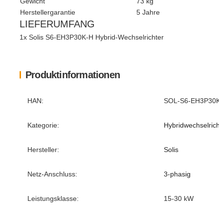
Gewicht
73 kg
Herstellergarantie
5 Jahre
LIEFERUMFANG
1x Solis S6-EH3P30K-H Hybrid-Wechselrichter
Produktinformationen
Produkteigenschaft
Wert
HAN:
SOL-S6-EH3P30
Kategorie:
Hybridwechselrich
Hersteller:
Solis
Netz-Anschluss:
3-phasig
Leistungsklasse:
15-30 kW