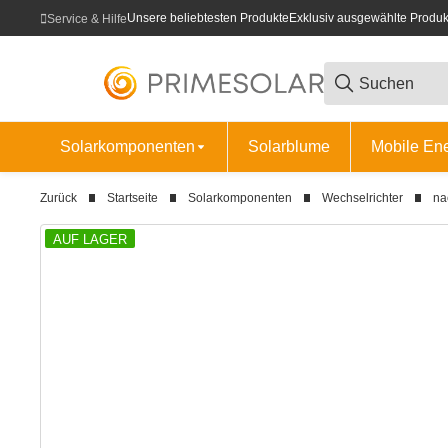
Unsere beliebtesten Produkte
Exklusiv ausgewählte Produk
Service & Hilfe
Solarkomponenten
Solarblume
Mobile En
Zurück
Startseite
Solarkomponenten
Wechselrichter
na
AUF LAGER