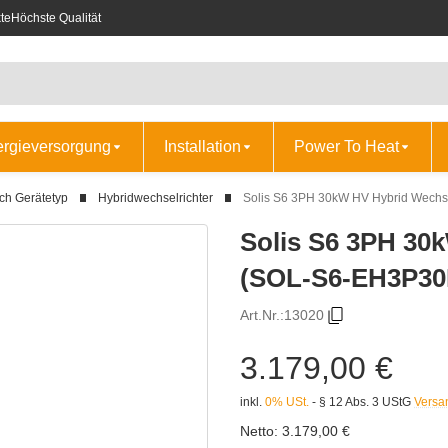
te
Höchste Qualität
ergieversorgung
Installation
Power To Heat
ch Gerätetyp
Hybridwechselrichter
Solis S6 3PH 30kW HV Hybrid Wechs
Solis S6 3PH 30
(SOL-S6-EH3P30
Art.Nr.:
13020
3.179,00 €
inkl.
0% USt.
- § 12 Abs. 3 UStG
Versa
Netto:
3.179,00 €