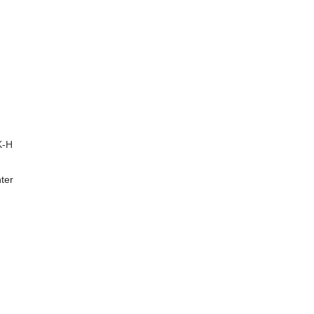
K-H
ter