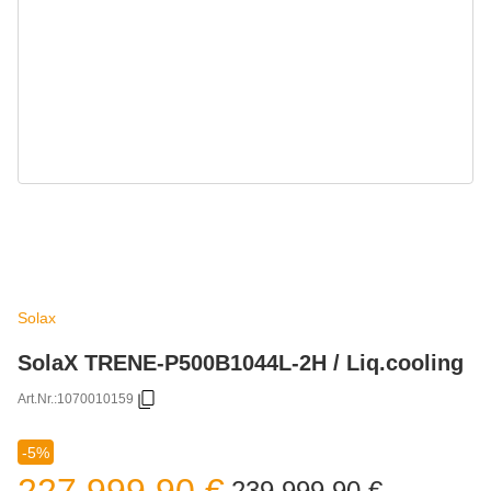
Solax
SolaX TRENE-P500B1044L-2H / Liq.cooling
Art.Nr.:
1070010159
-5%
227.999,90 €
239.999,90 €