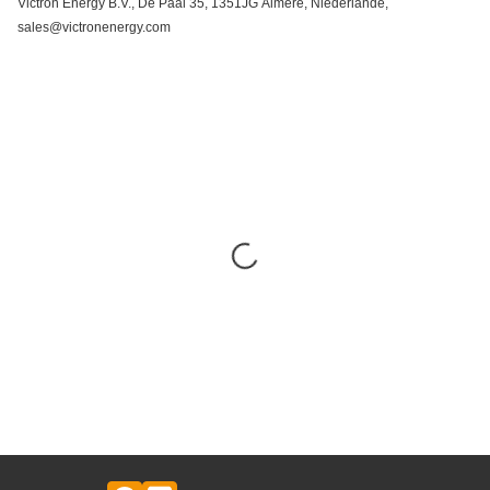
Victron Energy B.V., De Paal 35, 1351JG Almere, Niederlande,
sales@victronenergy.com