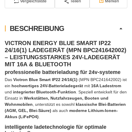
Vergleichsliste
Teilen
Merken
BESCHREIBUNG
VICTRON ENERGY BLUE SMART IP22
24/16(1) LADEGERÄT (MPN BPC241642002)
– LEISTUNGSSTARKES 24V-LADEGERÄT
MIT 16A & BLUETOOTH
professionelle batterieladung für 24v-systeme
Das
Victron Blue Smart IP22 24/16(1)
(MPN BPC241642002) ist
ein
hochwertiges 24V-Batterieladegerät
mit
16A Ladestrom
und
integrierter Bluetooth-Funktion
. Speziell entwickelt für den
Einsatz in
Werkstätten, Nutzfahrzeugen, Booten und
Wohnmobilen
, unterstützt es sowohl
klassische Blei-Batterien
(AGM, GEL, Blei-Säure)
als auch
moderne Lithium-Ionen-
Akkus (LiFePO4)
.
intelligente ladetechnologie für optimale