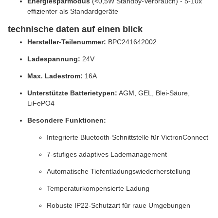
Energiesparmodus
(<0,5W Standby-Verbrauch) - 5-10x
effizienter als Standardgeräte
technische daten auf einen blick
Hersteller-Teilenummer:
BPC241642002
Ladespannung:
24V
Max. Ladestrom:
16A
Unterstützte Batterietypen:
AGM, GEL, Blei-Säure,
LiFePO4
Besondere Funktionen:
Integrierte Bluetooth-Schnittstelle für VictronConnect
7-stufiges adaptives Lademanagement
Automatische Tiefentladungswiederherstellung
Temperaturkompensierte Ladung
Robuste IP22-Schutzart für raue Umgebungen