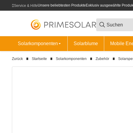
Unsere beliebtesten Produkte
Exklusiv ausgewählte Produk
Service & Hilfe
Solarkomponenten
Solarblume
Mobile En
Zurück
Startseite
Solarkomponenten
Zubehör
Solarspe