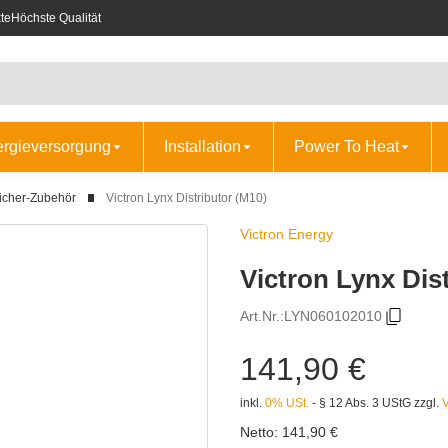
te
Höchste Qualität
ergieversorgung
Installation
Power To Heat
icher-Zubehör
Victron Lynx Distributor (M10)
Victron Energy
Victron Lynx Dis
Art.Nr.:
LYN060102010
141,90 €
inkl.
0% USt.
- § 12 Abs. 3 UStG
zzgl.
Netto:
141,90 €