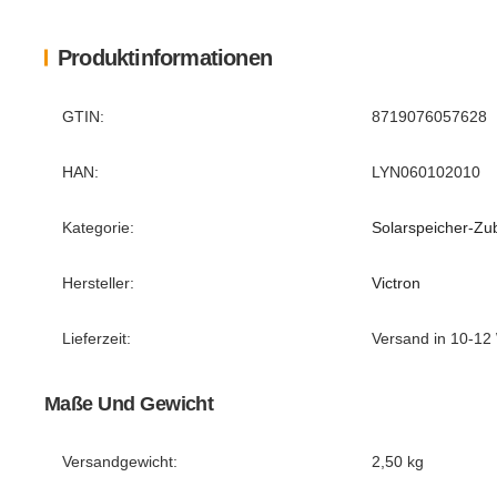
Produktinformationen
Produkteigenschaft
Wert
GTIN:
8719076057628
HAN:
LYN060102010
Kategorie:
Solarspeicher-Zu
Hersteller:
Victron
Lieferzeit:
Versand in 10-12
Maße Und Gewicht
Versandgewicht:
2,50 kg