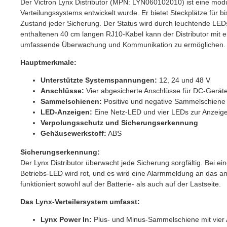
Der Victron Lynx Distributor (MPN: LYN060102010) ist eine modu
Verteilungssystems entwickelt wurde. Er bietet Steckplätze für 
Zustand jeder Sicherung. Der Status wird durch leuchtende LED
enthaltenen 40 cm langen RJ10-Kabel kann der Distributor mi
umfassende Überwachung und Kommunikation zu ermöglichen.
Hauptmerkmale:
Unterstützte Systemspannungen:
12, 24 und 48 V
Anschlüsse:
Vier abgesicherte Anschlüsse für DC-Geräte
Sammelschienen:
Positive und negative Sammelschiene
LED-Anzeigen:
Eine Netz-LED und vier LEDs zur Anzeige
Verpolungsschutz und Sicherungserkennung
Gehäusewerkstoff:
ABS
Sicherungserkennung:
Der Lynx Distributor überwacht jede Sicherung sorgfältig. Bei ei
Betriebs-LED wird rot, und es wird eine Alarmmeldung an das
funktioniert sowohl auf der Batterie- als auch auf der Lastseite.
Das Lynx-Verteilersystem umfasst:
Lynx Power In:
Plus- und Minus-Sammelschiene mit vier