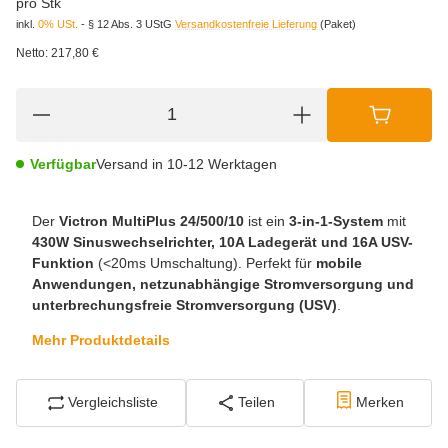
pro Stk
inkl.
0% USt.
- § 12 Abs. 3 UStG
Versandkostenfreie Lieferung
(Paket)
Netto:
217,80 €
Verfügbar
Versand in 10-12 Werktagen
Der
Victron MultiPlus 24/500/10
ist ein
3-in-1-System
mit
430W Sinuswechselrichter, 10A Ladegerät und 16A USV-
Funktion
(<20ms Umschaltung). Perfekt für
mobile
Anwendungen, netzunabhängige Stromversorgung und
unterbrechungsfreie Stromversorgung (USV)
.
Mehr Produktdetails
Vergleichsliste
Teilen
Merken