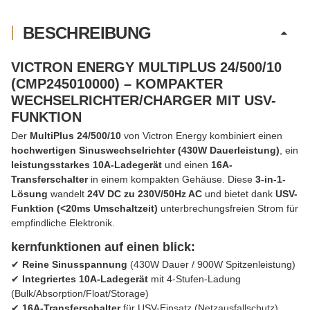
BESCHREIBUNG
VICTRON ENERGY MULTIPLUS 24/500/10
(CMP245010000) – KOMPAKTER
WECHSELRICHTER/CHARGER MIT USV-
FUNKTION
Der
MultiPlus 24/500/10
von Victron Energy kombiniert einen
hochwertigen Sinuswechselrichter (430W Dauerleistung)
, ein
leistungsstarkes 10A-Ladegerät
und einen
16A-
Transferschalter
in einem kompakten Gehäuse. Diese
3-in-1-
Lösung
wandelt
24V DC zu 230V/50Hz AC
und bietet dank
USV-
Funktion (<20ms Umschaltzeit)
unterbrechungsfreien Strom für
empfindliche Elektronik.
kernfunktionen auf einen blick:
✔
Reine Sinusspannung
(430W Dauer / 900W Spitzenleistung)
✔
Integriertes 10A-Ladegerät
mit 4-Stufen-Ladung
(Bulk/Absorption/Float/Storage)
✔
16A-Transferschalter
für USV-Einsatz (Netzausfallschutz)