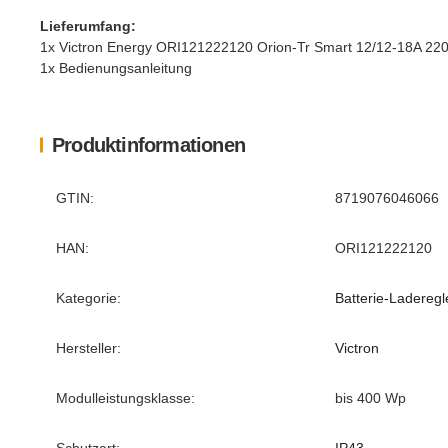
Lieferumfang:
1x Victron Energy ORI121222120 Orion-Tr Smart 12/12-18A 2
1x Bedienungsanleitung
Produktinformationen
Produkteigenschaft
Wert
GTIN:
8719076046066
HAN:
ORI121222120
Kategorie:
Batterie-Laderegl
Hersteller:
Victron
Modulleistungsklasse:
bis 400 Wp
Schutzart:
IP43