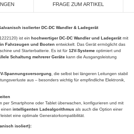
UNGEN
FRAGE ZUM ARTIKEL
Galvanisch isolierter DC-DC Wandler & Ladegerät
222120) ist ein
hochwertiger DC-DC Wandler und Ladegerät
mit
 in Fahrzeugen und Booten
entwickelt. Das Gerät ermöglicht das
schine und Starterbatterie. Es ist für
12V-Systeme
optimiert und
llele Schaltung mehrerer Geräte
kann die Ausgangsleistung
12V-Spannungsversorgung
, die selbst bei längeren Leitungen stabil
itungsverluste aus – besonders wichtig für empfindliche Elektronik,
eiten
 per Smartphone oder Tablet überwachen, konfigurieren und mit
l einen
intelligenten Ladealgorithmus
als auch die Option einer
eistet eine optimale Generatorkompatibilität.
nisch isoliert):