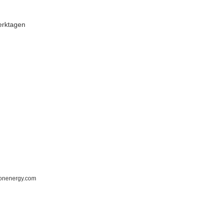
erktagen
ronenergy.com