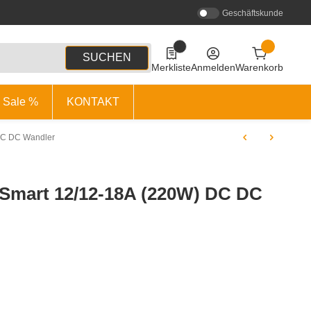
Geschäftskunde
0
0 Produkte in der Liste
SUCHEN
Merkliste
Anmelden
Warenkorb
Sale %
KONTAKT
 DC DC Wandler
r Smart 12/12-18A (220W) DC DC