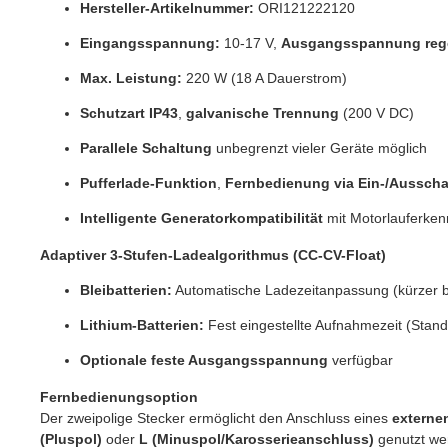
Hersteller-Artikelnummer:
ORI121222120
Eingangsspannung:
10-17 V,
Ausgangsspannung rege
Max. Leistung:
220 W (18 A Dauerstrom)
Schutzart IP43
,
galvanische Trennung
(200 V DC)
Parallele Schaltung
unbegrenzt vieler Geräte möglich
Pufferlade-Funktion
,
Fernbedienung via Ein-/Ausscha
Intelligente Generatorkompatibilität
mit Motorlauferke
Adaptiver 3-Stufen-Ladealgorithmus (CC-CV-Float)
Bleibatterien:
Automatische Ladezeitanpassung (kürzer bei
Lithium-Batterien:
Fest eingestellte Aufnahmezeit (Stan
Optionale feste Ausgangsspannung
verfügbar
Fernbedienungsoption
Der zweipolige Stecker ermöglicht den Anschluss eines
externen
(Pluspol)
oder
L (Minuspol/Karosserieanschluss)
genutzt we