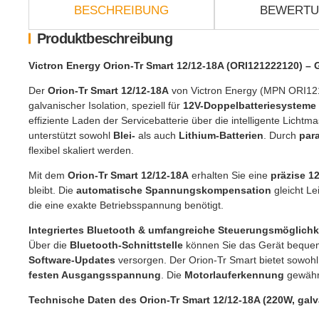
BESCHREIBUNG
BEWERT
Produktbeschreibung
Victron Energy Orion-Tr Smart 12/12-18A (ORI121222120) – 
Der
Orion-Tr Smart 12/12-18A
von Victron Energy (MPN ORI121
galvanischer Isolation, speziell für
12V-Doppelbatteriesysteme
effiziente Laden der Servicebatterie über die intelligente Lichtma
unterstützt sowohl
Blei-
als auch
Lithium-Batterien
. Durch
para
flexibel skaliert werden.
Mit dem
Orion-Tr Smart 12/12-18A
erhalten Sie eine
präzise 
bleibt. Die
automatische Spannungskompensation
gleicht Le
die eine exakte Betriebsspannung benötigt.
Integriertes Bluetooth & umfangreiche Steuerungsmöglichk
Über die
Bluetooth-Schnittstelle
können Sie das Gerät bequem
Software-Updates
versorgen. Der Orion-Tr Smart bietet sowoh
festen Ausgangsspannung
. Die
Motorlauferkennung
gewährl
Technische Daten des Orion-Tr Smart 12/12-18A (220W, galva