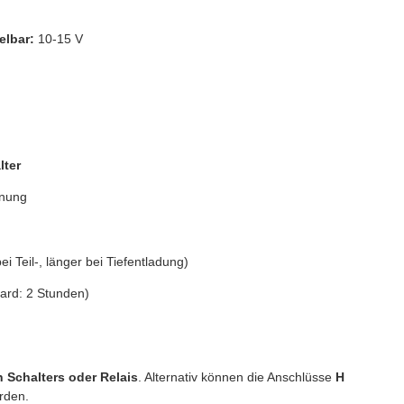
lbar:
10-15 V
lter
nnung
 Teil-, länger bei Tiefentladung)
dard: 2 Stunden)
 Schalters oder Relais
. Alternativ können die Anschlüsse
H
rden.