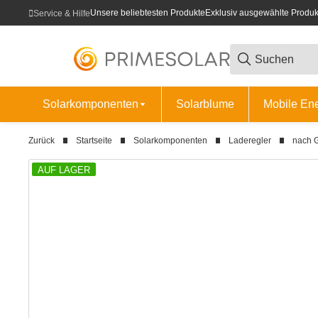
Unsere beliebtesten Produkte
Exklusiv ausgewählte Produk
Service & Hilfe
Solarkomponenten
Solarblume
Mobile En
Zurück
Startseite
Solarkomponenten
Laderegler
nach G
AUF LAGER