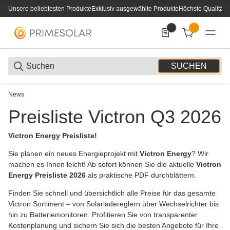
Unsere beliebtesten Produkte
Exklusiv ausgewählte Produkte
Höchste Qualität
0
0 Produkte in der List
SUCHEN
News
Preisliste Victron Q3 2026
Victron Energy Preisliste!
Sie planen ein neues Energieprojekt mit
Victron Energy
? Wir
machen es Ihnen leicht! Ab sofort können Sie die aktuelle
Victron
Energy Preisliste 2026
als praktische PDF durchblättern.
Finden Sie schnell und übersichtlich alle Preise für das gesamte
Victron Sortiment – von Solarladereglern über Wechselrichter bis
hin zu Batteriemonitoren. Profitieren Sie von transparenter
Kostenplanung und sichern Sie sich die besten Angebote für Ihre