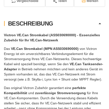
Vergleichsliste
Teilen
Merken
BESCHREIBUNG
Victron VE.Can Stromkabel (ASS030690000) - Essenzielles
Zubehör für Ihr VE.Can-Netzwerk
Das
VE.Can Stromkabel (MPN ASS030690000)
von Victron
Energy ist ein unverzichtbares Verbindungselement für die
Stromversorgung Ihres VE.Can-Netzwerks. Dieses hochwertige
Kabel wird speziell benötigt, wenn Sie den
VE.Can Tanksender-
Adapter
in Betrieb nehmen möchten und kein anderes Gerät im
System vorhanden ist, das das VE.Can-Netzwerk mit Strom
versorgt (wie z.B. Skylla-i, Lynx Ion + Shunt oder MPPT Regler).
Das original Victron Zubehör garantiert eine
perfekte
Kompatibilität
und
zuverlässige Stromversorgung
für Ihre
VE.Can-Komponenten. Durch die Verwendung dieses Kabels
stellen Sie sicher, dass Ihr VE.Can-Netzwerk stabil und effizient
arbeitet - ganz ohne Kompromisse bei der Leistung oder