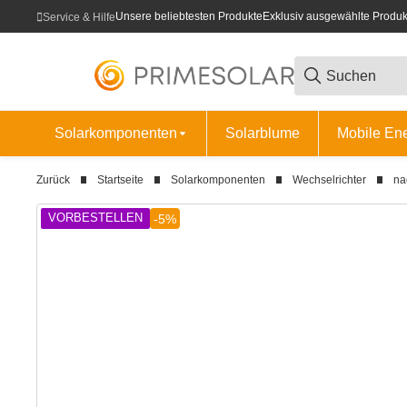
Unsere beliebtesten Produkte
Exklusiv ausgewählte Produk
Service & Hilfe
Solarkomponenten
Solarblume
Mobile En
Zurück
Startseite
Solarkomponenten
Wechselrichter
na
VORBESTELLEN
-5%