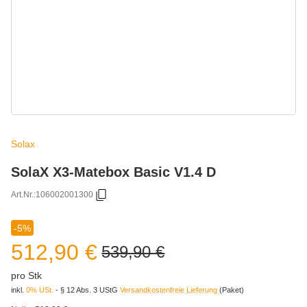
Solax
SolaX X3-Matebox Basic V1.4 D
Art.Nr.:
106002001300
-5%
512,90 €
539,90 €
pro Stk
inkl.
0% USt.
- § 12 Abs. 3 UStG
Versandkostenfreie Lieferung
(Paket)