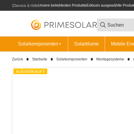
Unsere beliebtesten Produkte
Exklusiv ausgewählte Produk
Service & Hilfe
Solarkomponenten
Solarblume
Mobile En
Zurück
Startseite
Solarkomponenten
Montagesysteme
AUSVERKAUFT