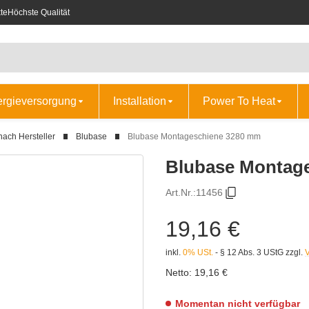
te
Höchste Qualität
ergieversorgung
Installation
Power To Heat
nach Hersteller
Blubase
Blubase Montageschiene 3280 mm
Blubase Montag
Art.Nr.:
11456
19,16 €
inkl.
0% USt.
- § 12 Abs. 3 UStG
zzgl.
Netto:
19,16 €
Momentan nicht verfügbar