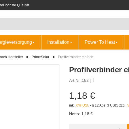
te
Höchste Qualität
ergieversorgung
Installation
Power To Heat
nach Hersteller
PrimeSolar
Profilverbinder einfach
Profilverbinder e
Art.Nr.:
152
1,18 €
inkl.
0% USt.
- § 12 Abs. 3 UStG
zzgl.
Netto:
1,18 €