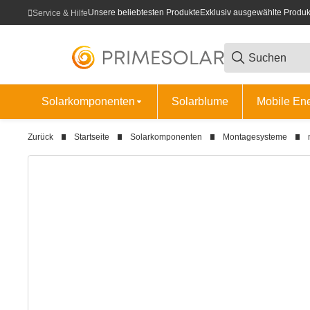
Unsere beliebtesten Produkte
Exklusiv ausgewählte Produk
Service & Hilfe
Solarkomponenten
Solarblume
Mobile En
Zurück
Startseite
Solarkomponenten
Montagesysteme