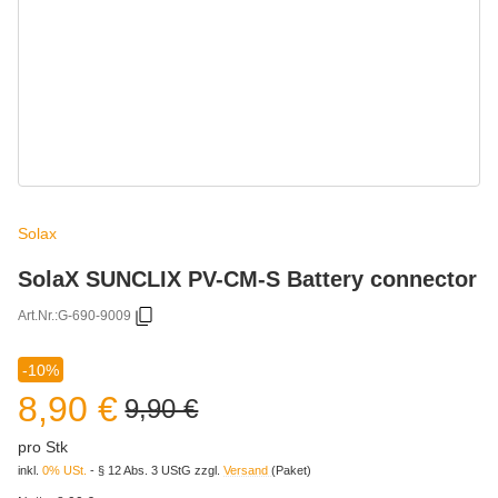
Solax
SolaX SUNCLIX PV-CM-S Battery connector
Art.Nr.:
G-690-9009
-10%
8,90 €
9,90 €
pro Stk
inkl.
0% USt.
- § 12 Abs. 3 UStG
zzgl.
Versand
(Paket)