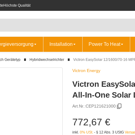
te
Höchste Qualität
ergieversorgung
Installation
Power To Heat
ch Gerätetyp
Hybridwechselrichter
Victron EasySolar 12/1600/70-16 MP
Victron Energy
Victron EasySol
All-In-One Solar
Art.Nr.:
CEP121621000
772,67 €
inkl.
0% USt.
- § 12 Abs. 3 UStG
Versa