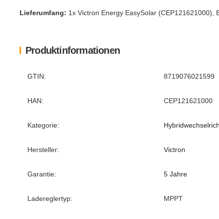
Lieferumfang:
1x Victron Energy EasySolar (CEP121621000), 
Produktinformationen
Produkteigenschaft
Wert
GTIN:
8719076021599
HAN:
CEP121621000
Kategorie:
Hybridwechselrich
Hersteller:
Victron
Garantie:
5 Jahre
Ladereglertyp:
MPPT