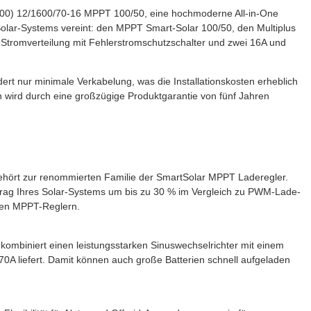
00) 12/1600/70-16 MPPT 100/50, eine hochmoderne All-in-One
 Solar-Systems vereint: den MPPT Smart-Solar 100/50, den Multiplus
-Stromverteilung mit Fehlerstromschutzschalter und zwei 16A und
rdert nur minimale Verkabelung, was die Installationskosten erheblich
 wird durch eine großzügige Produktgarantie von fünf Jahren
ört zur renommierten Familie der SmartSolar MPPT Laderegler.
Ertrag Ihres Solar-Systems um bis zu 30 % im Vergleich zu PWM-Lade-
ren MPPT-Reglern.
mbiniert einen leistungsstarken Sinuswechselrichter mit einem
70A liefert. Damit können auch große Batterien schnell aufgeladen