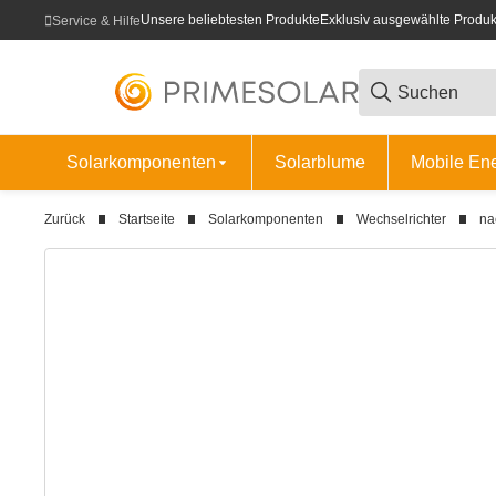
Unsere beliebtesten Produkte
Exklusiv ausgewählte Produk
Service & Hilfe
Solarkomponenten
Solarblume
Mobile En
Zurück
Startseite
Solarkomponenten
Wechselrichter
na