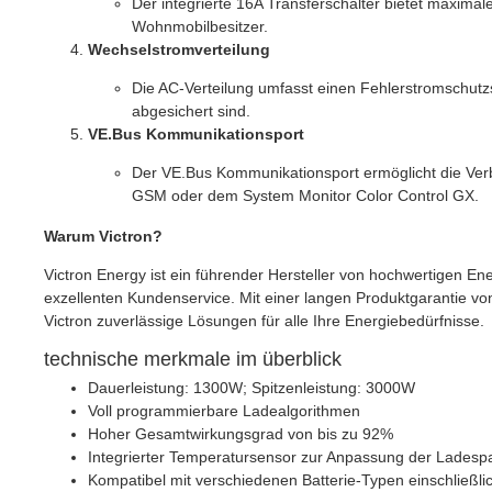
Der integrierte 16A Transferschalter bietet maximal
Wohnmobilbesitzer.
Wechselstromverteilung
Die AC-Verteilung umfasst einen Fehlerstromschutz
abgesichert sind.
VE.Bus Kommunikationsport
Der VE.Bus Kommunikationsport ermöglicht die Ve
GSM oder dem System Monitor Color Control GX.
Warum Victron?
Victron Energy ist ein führender Hersteller von hochwertigen E
exzellenten Kundenservice. Mit einer langen Produktgarantie von
Victron zuverlässige Lösungen für alle Ihre Energiebedürfnisse.
technische merkmale im überblick
Dauerleistung: 1300W; Spitzenleistung: 3000W
Voll programmierbare Ladealgorithmen
Hoher Gesamtwirkungsgrad von bis zu 92%
Integrierter Temperatursensor zur Anpassung der Lades
Kompatibel mit verschiedenen Batterie-Typen einschließlic