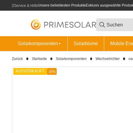
Unsere beliebtesten Produkte
Exklusiv ausgewählte Produk
Service & Hilfe
Solarkomponenten
Solarblume
Mobile En
Zurück
Startseite
Solarkomponenten
Wechselrichter
na
AUSVERKAUFT
-5%