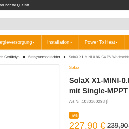
te
Höchste Qualität
ergieversorgung
Installation
Power To Heat
ch Gerätetyp
Stringwechselrichter
SolaX X1-MINI-0.8K-G4 PV-Wechselric
Solax
SolaX X1-MINI-0
mit Single-MPPT
Art.Nr.:
1030160293
-5%
227,90 €
239,90