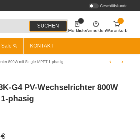
Geschäftskunde
0
0 Produkte in der Liste
SUCHEN
Merkliste
Anmelden
Warenkorb
Sale %
KONTAKT
hter 800W mit Single-MPPT 1-phasig
.8K-G4 PV-Wechselrichter 800W
 1-phasig
 €