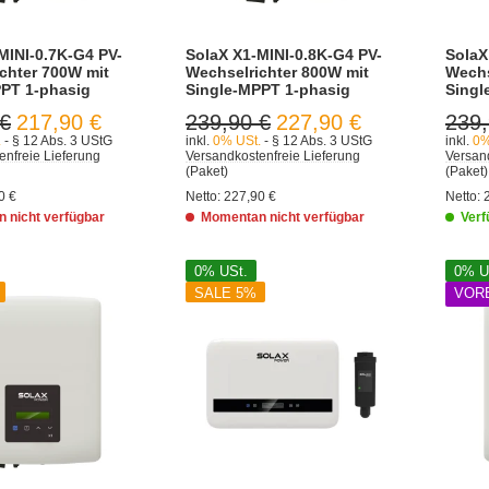
MINI-0.7K-G4 PV-
SolaX X1-MINI-0.8K-G4 PV-
SolaX
chter 700W mit
Wechselrichter 800W mit
Wechs
PT 1-phasig
Single-MPPT 1-phasig
Singl
 €
217,90 €
239,90 €
227,90 €
239,
.
- § 12 Abs. 3 UStG
inkl.
0% USt.
- § 12 Abs. 3 UStG
inkl.
0%
enfreie Lieferung
Versandkostenfreie Lieferung
Versand
(Paket)
(Paket)
0 €
Netto:
227,90 €
Netto:
 nicht verfügbar
Momentan nicht verfügbar
Verf
0% USt.
0% U
SALE 5%
VOR