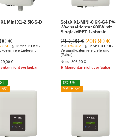
 X1 Mini X1-2.5K-S-D
SolaX X1-MINI-0.6K-G4 PV-
Wechselrichter 600W mit
Single-MPPT 1-phasig
00 €
219,90 €
208,90 €
 USt.
- § 12 Abs. 3 UStG
inkl.
0% USt.
- § 12 Abs. 3 UStG
kostenfreie Lieferung
Versandkostenfreie Lieferung
(Paket)
229,00 €
Netto:
208,90 €
ntan nicht verfügbar
Momentan nicht verfügbar
St.
0% USt.
E 5%
SALE 5%