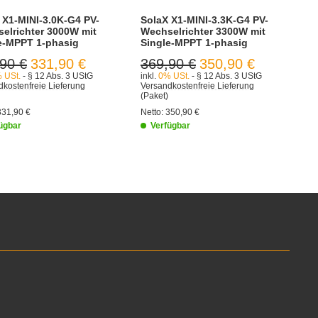
 X1-MINI-3.0K-G4 PV-
SolaX X1-MINI-3.3K-G4 PV-
elrichter 3000W mit
Wechselrichter 3300W mit
e-MPPT 1-phasig
Single-MPPT 1-phasig
90 €
331,90 €
369,90 €
350,90 €
 USt.
- § 12 Abs. 3 UStG
inkl.
0% USt.
- § 12 Abs. 3 UStG
kostenfreie Lieferung
Versandkostenfreie Lieferung
(Paket)
331,90 €
Netto:
350,90 €
ügbar
Verfügbar