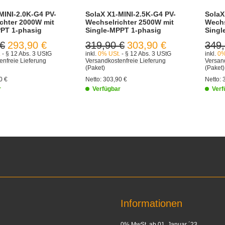
MINI-2.0K-G4 PV-
SolaX X1-MINI-2.5K-G4 PV-
SolaX
chter 2000W mit
Wechselrichter 2500W mit
Wechs
PT 1-phasig
Single-MPPT 1-phasig
Singl
 €
293,90 €
319,90 €
303,90 €
349,
.
- § 12 Abs. 3 UStG
inkl.
0% USt.
- § 12 Abs. 3 UStG
inkl.
0%
enfreie Lieferung
Versandkostenfreie Lieferung
Versand
(Paket)
(Paket)
0 €
Netto:
303,90 €
Netto:
r
Verfügbar
Verf
Informationen
0% MwSt. ab 01. Januar ´23