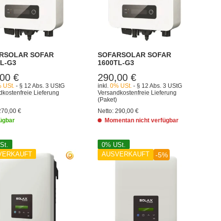
RSOLAR SOFAR
SOFARSOLAR SOFAR
TL-G3
1600TL-G3
00 €
290,00 €
 USt.
- § 12 Abs. 3 UStG
inkl.
0% USt.
- § 12 Abs. 3 UStG
kostenfreie Lieferung
Versandkostenfreie Lieferung
(Paket)
270,00 €
Netto:
290,00 €
ügbar
Momentan nicht verfügbar
St.
0% USt.
VERKAUFT
AUSVERKAUFT
-5%