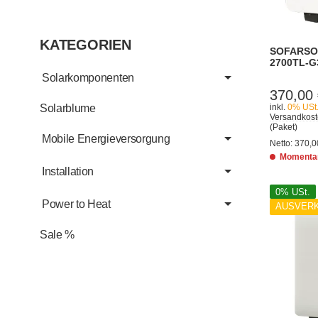
KATEGORIEN
SOFARSO
2700TL-G
Solarkomponenten
370,00
Solarblume
inkl.
0% USt
Versandkost
(Paket)
Mobile Energieversorgung
Netto:
370,0
Momentan
Installation
0% USt.
Power to Heat
AUSVER
Sale %