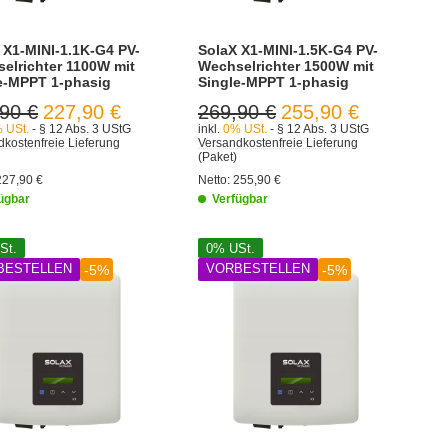
 X1-MINI-1.1K-G4 PV-
SolaX X1-MINI-1.5K-G4 PV-
elrichter 1100W mit
Wechselrichter 1500W mit
e-MPPT 1-phasig
Single-MPPT 1-phasig
90 €
227,90 €
269,90 €
255,90 €
 USt.
- § 12 Abs. 3 UStG
inkl.
0% USt.
- § 12 Abs. 3 UStG
kostenfreie Lieferung
Versandkostenfreie Lieferung
(Paket)
227,90 €
Netto:
255,90 €
ügbar
Verfügbar
St.
0% USt.
BESTELLEN
VORBESTELLEN
-5%
-5%