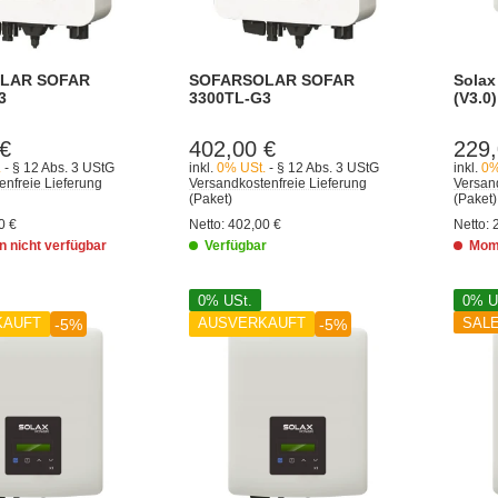
LAR SOFAR
SOFARSOLAR SOFAR
Solax
3
3300TL-G3
(V3.0)
 €
402,00 €
229,
.
- § 12 Abs. 3 UStG
inkl.
0% USt.
- § 12 Abs. 3 UStG
inkl.
0%
enfreie Lieferung
Versandkostenfreie Lieferung
Versand
(Paket)
(Paket)
0 €
Netto:
402,00 €
Netto:
 nicht verfügbar
Verfügbar
Mome
0% USt.
0% U
KAUFT
AUSVERKAUFT
SAL
-5%
-5%