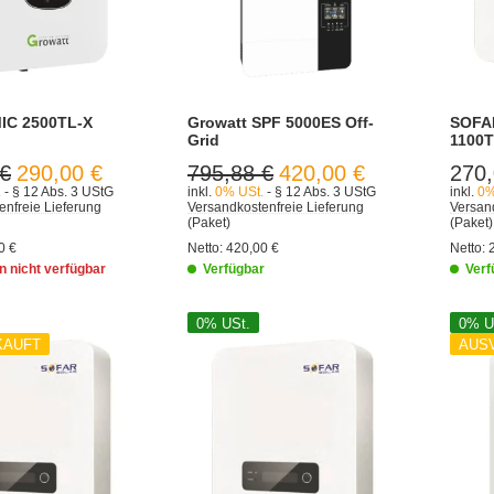
MIC 2500TL-X
Growatt SPF 5000ES Off-
SOFA
Grid
1100
 €
290,00 €
795,88 €
420,00 €
270,
.
- § 12 Abs. 3 UStG
inkl.
0% USt.
- § 12 Abs. 3 UStG
inkl.
0%
enfreie Lieferung
Versandkostenfreie Lieferung
Versand
(Paket)
(Paket)
0 €
Netto:
420,00 €
Netto:
 nicht verfügbar
Verfügbar
Verf
0% USt.
0% U
KAUFT
AUS