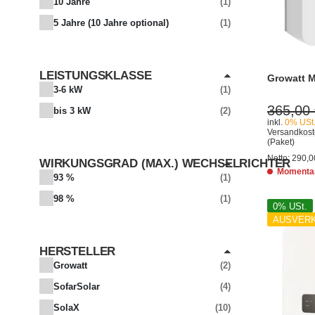
10 Jahre
1
5 Jahre (10 Jahre optional)
1
LEISTUNGSKLASSE
Growatt 
ARTIKEL GEFUNDEN
3-6 kW
1
365,00
ARTIKEL GEFUNDEN
bis 3 kW
2
inkl.
0% USt
Versandkost
(Paket)
Netto:
290,0
WIRKUNGSGRAD (MAX.) WECHSELRICHTER
Momentan
93 %
1
98 %
1
0% USt.
AUSVER
HERSTELLER
Growatt
2
SofarSolar
4
SolaX
10