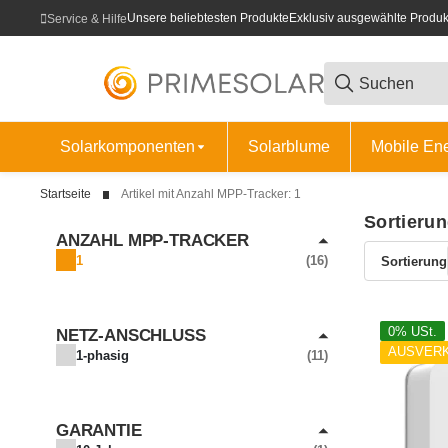
Unsere beliebtesten Produkte
Exklusiv ausgewählte Produk
Service & Hilfe
Solarkomponenten
Solarblume
Mobile En
Startseite
Artikel mit Anzahl MPP-Tracker: 1
Sortieru
ANZAHL MPP-TRACKER
1
16
Sortierung
0% USt.
NETZ-ANSCHLUSS
AUSVER
1-phasig
11
GARANTIE