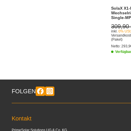
SolaX X1-
Wechselri
Single-MP
309,90
inkl.
0% USt
Versandkost
(Paket)
Netto:
293,9
Verfügba
FOLGEN
Kontakt
PrimeSolar Solutions UG & Co. KG