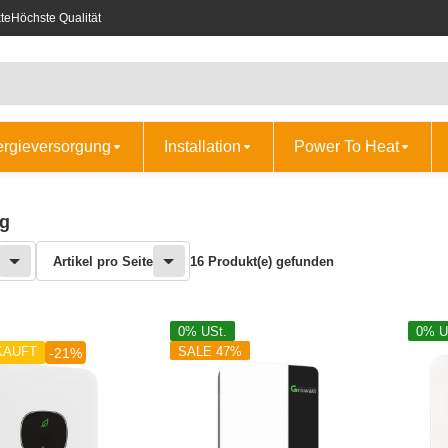
te
Höchste Qualität
ergieversorgung
Installation
Power To Heat
ng
Artikel pro Seite
16 Produkt(e) gefunden
0% USt.
0% U
KAUFT
SALE 47%
-21%