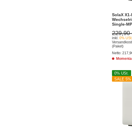
SolaX X1-
Wechselri
Single-MP
229,90
inkl.
0% USt
Versandkost
(Paket)
Netto:
217,9
Momentan
0% USt.
SALE 5%