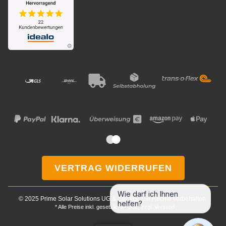
VERTRAG WIDERRUFEN
Wie darf ich Ihnen
© 2025 Prime Solar Solutions UG & Co. KG. Alle Rechte vorbehalten.
helfen?
* Alle Preise inkl. gesetzlicher USt., zzgl.
Versand