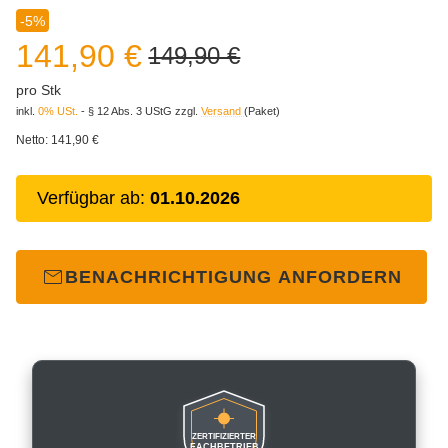
-5%
141,90 €
149,90 €
pro Stk
inkl.
0% USt.
- § 12 Abs. 3 UStG
zzgl.
Versand
(Paket)
Netto:
141,90 €
Verfügbar ab:
01.10.2026
BENACHRICHTIGUNG ANFORDERN
ZERTIFIZIERTER
FACHBETRIEB