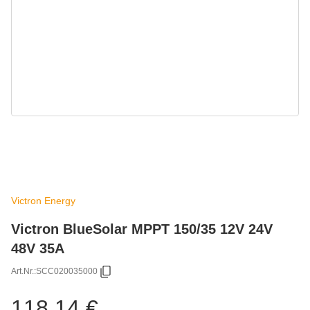
Victron Energy
Victron BlueSolar MPPT 150/35 12V 24V
48V 35A
Art.Nr.:
SCC020035000
118,14 €