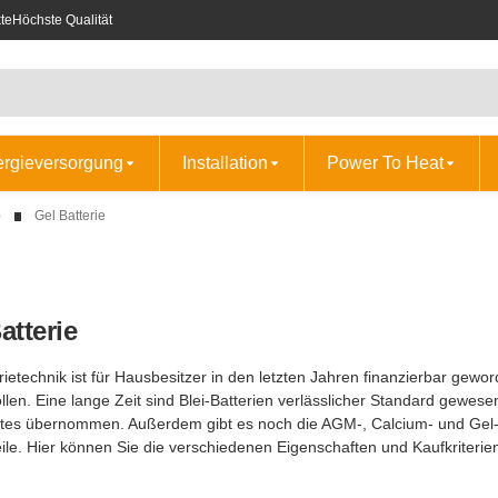
te
Höchste Qualität
ergieversorgung
Installation
Power To Heat
p
Gel Batterie
atterie
rietechnik ist für Hausbesitzer in den letzten Jahren finanzierbar geword
llen. Eine lange Zeit sind Blei-Batterien verlässlicher Standard gewes
tes übernommen. Außerdem gibt es noch die AGM-, Calcium- und Gel-B
eile. Hier können Sie die verschiedenen Eigenschaften und Kaufkriterie