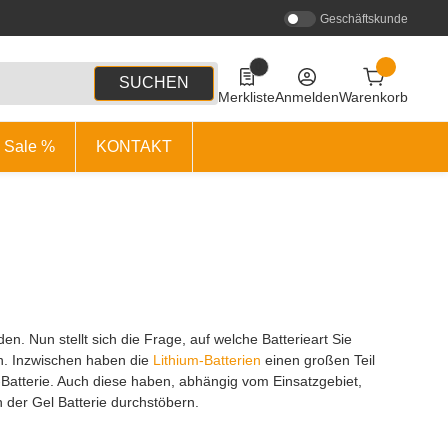
Geschäftskunde
0
0 Produkte in der Liste
SUCHEN
Merkliste
Anmelden
Warenkorb
Sale %
KONTAKT
en. Nun stellt sich die Frage, auf welche Batterieart Sie
en. Inzwischen haben die
Lithium-Batterien
einen großen Teil
atterie. Auch diese haben, abhängig vom Einsatzgebiet,
n der Gel Batterie durchstöbern.