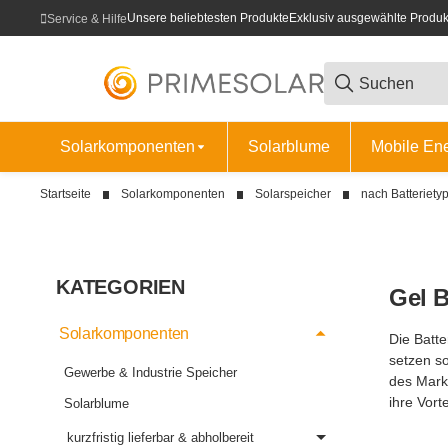
Unsere beliebtesten Produkte
Exklusiv ausgewählte Produk
Service & Hilfe
Solarkomponenten
Solarblume
Mobile En
Startseite
Solarkomponenten
Solarspeicher
nach Batteriety
KATEGORIEN
Gel B
Solarkomponenten
Die Batte
setzen so
Gewerbe & Industrie Speicher
des Mark
ihre Vort
Solarblume
kurzfristig lieferbar & abholbereit