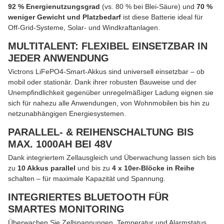
92 % Energienutzungsgrad
(vs. 80 % bei Blei-Säure) und
70 %
weniger Gewicht und Platzbedarf
ist diese Batterie ideal für
Off-Grid-Systeme, Solar- und Windkraftanlagen.
MULTITALENT: FLEXIBEL EINSETZBAR IN
JEDER ANWENDUNG
Victrons LiFePO4-Smart-Akkus sind universell einsetzbar – ob
mobil oder stationär. Dank ihrer robusten Bauweise und der
Unempfindlichkeit gegenüber unregelmäßiger Ladung eignen sie
sich für nahezu alle Anwendungen, von Wohnmobilen bis hin zu
netzunabhängigen Energiesystemen.
PARALLEL- & REIHENSCHALTUNG BIS
MAX. 1000AH BEI 48V
Dank integriertem Zellausgleich und Überwachung lassen sich bis
zu
10 Akkus parallel
und bis zu
4 x 10er-Blöcke in Reihe
schalten – für maximale Kapazität und Spannung.
INTEGRIERTES BLUETOOTH FÜR
SMARTES MONITORING
Überwachen Sie Zellspannungen, Temperatur und Alarmstatus