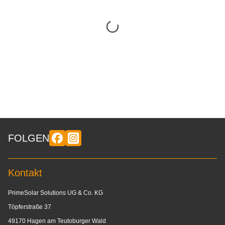
FOLGEN
Kontakt
PrimeSolar Solutions UG & Co. KG
Töpferstraße 37
49170 Hagen am Teutoburger Wald