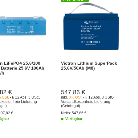
on LiFePO4 25,6/100
Victron Lithium SuperPack
 Batterie 25,6V 100Ah
25,6V/50Ah (M8)
Wh
82 €
547,86 €
 USt.
- § 12 Abs. 3 UStG
inkl.
0% USt.
- § 12 Abs. 3 UStG
kostenfreie Lieferung
Versandkostenfreie Lieferung
gut)
(Gefahrgut)
907,82 €
Netto:
547,86 €
ügbar
Verfügbar