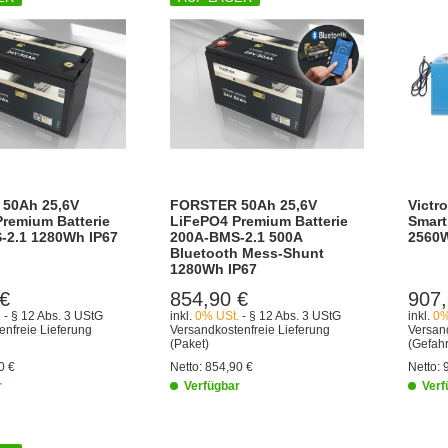
50Ah 25,6V
FORSTER 50Ah 25,6V
Victr
remium Batterie
LiFePO4 Premium Batterie
Smart
-2.1 1280Wh IP67
200A-BMS-2.1 500A
2560
Bluetooth Mess-Shunt
1280Wh IP67
 €
854,90 €
907,
.
- § 12 Abs. 3 UStG
inkl.
0% USt.
- § 12 Abs. 3 UStG
inkl.
0%
enfreie Lieferung
Versandkostenfreie Lieferung
Versand
(Paket)
(Gefahr
0 €
Netto:
854,90 €
Netto:
r
Verfügbar
Verf