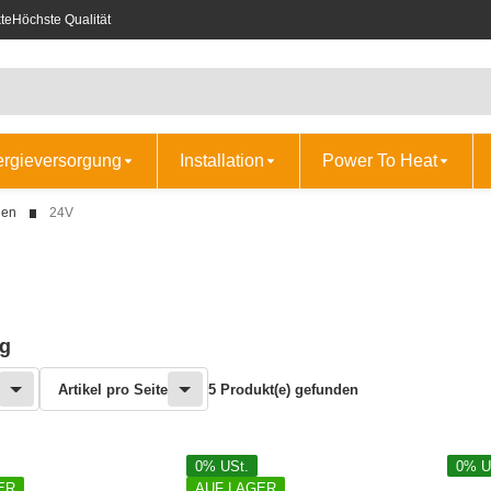
te
Höchste Qualität
ergieversorgung
Installation
Power To Heat
ien
24V
ng
Artikel pro Seite
5 Produkt(e) gefunden
0% USt.
0% U
ER
AUF LAGER