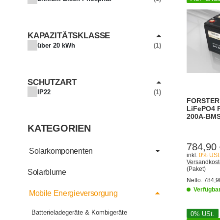
KAPAZITÄTSKLASSE
ARTIKEL GEFUNDEN
über 20 kWh
1
SCHUTZART
IP22
1
FORSTER 
LiFePO4 P
200A-BMS
KATEGORIEN
784,90
Solarkomponenten
inkl.
0% USt
Versandkost
(Paket)
Solarblume
Netto:
784,9
Verfügba
Mobile Energieversorgung
Batterieladegeräte & Kombigeräte
0% USt.