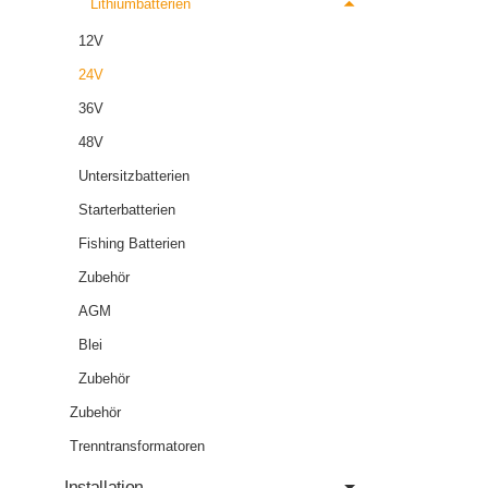
Lithiumbatterien
12V
24V
36V
48V
Untersitzbatterien
Starterbatterien
Fishing Batterien
Zubehör
AGM
Blei
Zubehör
Zubehör
Trenntransformatoren
Installation