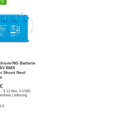
ER
ithium-NG Batterie
,6V BMS
er Shunt Next
on
 €
.
- § 12 Abs. 3 UStG
enfreie Lieferung
9 €
r