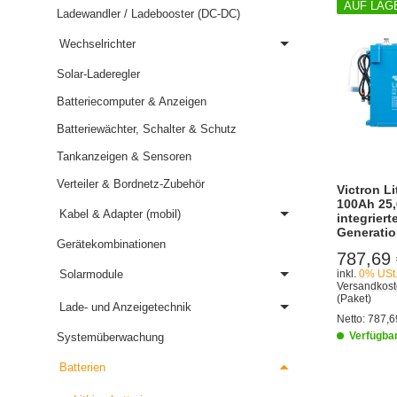
AUF LAG
Ladewandler / Ladebooster (DC-DC)
Wechselrichter
Solar-Laderegler
Batteriecomputer & Anzeigen
Batteriewächter, Schalter & Schutz
Tankanzeigen & Sensoren
Verteiler & Bordnetz-Zubehör
Victron L
100Ah 25
Kabel & Adapter (mobil)
integriert
Generati
Gerätekombinationen
787,69
Solarmodule
inkl.
0% USt
Versandkost
(Paket)
Lade- und Anzeigetechnik
Netto:
787,6
Verfügba
Systemüberwachung
Batterien