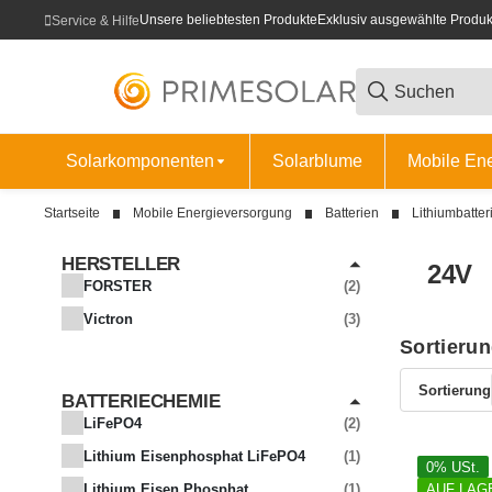
Unsere beliebtesten Produkte
Exklusiv ausgewählte Produk
Service & Hilfe
Solarkomponenten
Solarblume
Mobile En
Startseite
Mobile Energieversorgung
Batterien
Lithiumbatter
HERSTELLER
24V
FORSTER
2
Victron
3
Sortieru
Sortierung
BATTERIECHEMIE
ARTIKEL GEFUNDEN
LiFePO4
2
ARTIKEL GEFUNDEN
Lithium Eisenphosphat LiFePO4
1
0% USt.
ARTIKEL GEFUNDEN
Lithium Eisen Phosphat
1
AUF LAG