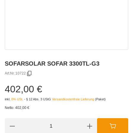
SOFARSOLAR SOFAR 3300TL-G3
Art.Nr.:
10722
402,00 €
inkl.
0% USt.
- § 12 Abs. 3 UStG
Versandkostenfreie Lieferung
(Paket)
Netto:
402,00 €