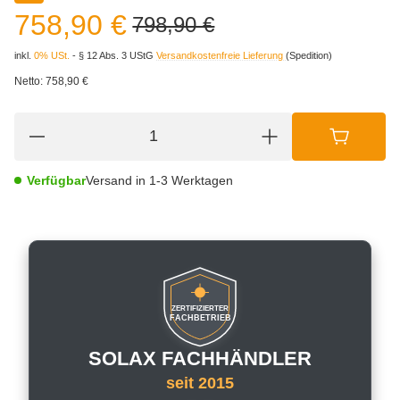
758,90 €
798,90 €
inkl.
0% USt.
- § 12 Abs. 3 UStG
Versandkostenfreie Lieferung
(Spedition)
Netto:
758,90 €
Verfügbar
Versand in 1-3 Werktagen
ZERTIFIZIERTER
FACHBETRIEB
SOLAX FACHHÄNDLER
seit 2015