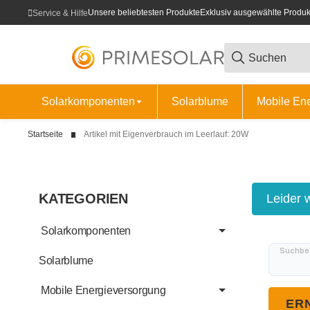
Unsere beliebtesten Produkte
Exklusiv ausgewählte Produk
Service & Hilfe
Solarkomponenten
Solarblume
Mobile En
Startseite
Artikel mit Eigenverbrauch im Leerlauf: 20W
KATEGORIEN
x
Leider 
Solarkomponenten
Suchbeg
Solarblume
Mobile Energieversorgung
ER