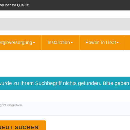
te
Höchste Qualität
ergieversorgung
Installation
Power To Heat
wurde zu Ihrem Suchbegriff nichts gefunden. Bitte geben
riff eingeben
NEUT SUCHEN