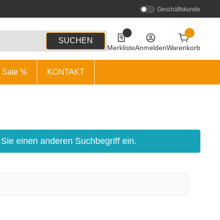
Geschäftskunde
0
0 Produkte in der Liste
SUCHEN
Merkliste
Anmelden
Warenkorb
Sale %
KONTAKT
 Sie einen anderen Suchbegriff ein.