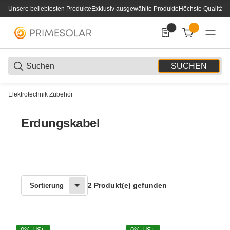
Unsere beliebtesten Produkte
Exklusiv ausgewählte Produkte
Höchste Qualität
0
0 Produkte in der List
SUCHEN
Elektrotechnik Zubehör
Erdungskabel
2 Produkt(e) gefunden
Sortierung