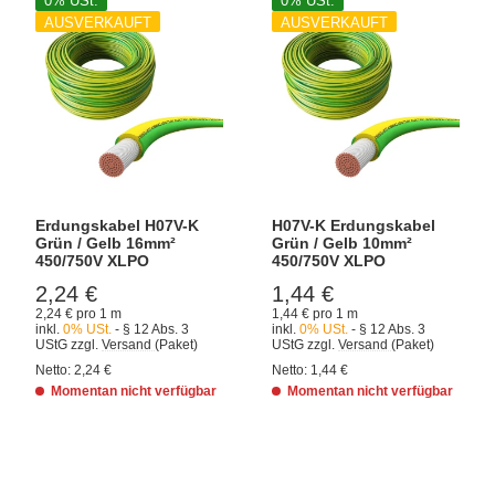
0% USt.
0% USt.
AUSVERKAUFT
AUSVERKAUFT
Erdungskabel H07V-K
H07V-K Erdungskabel
Grün / Gelb 16mm²
Grün / Gelb 10mm²
450/750V XLPO
450/750V XLPO
2,24 €
1,44 €
2,24 € pro 1 m
1,44 € pro 1 m
inkl.
0% USt.
- § 12 Abs. 3
inkl.
0% USt.
- § 12 Abs. 3
UStG
zzgl.
Versand
(Paket)
UStG
zzgl.
Versand
(Paket)
Netto:
2,24 €
Netto:
1,44 €
Momentan nicht verfügbar
Momentan nicht verfügbar