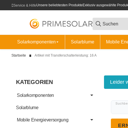
Unsere beliebtesten Produkte
Exklusiv ausgewählte Produk
Service & Hilfe
Solarkomponenten
Solarblume
Mobile En
Startseite
Artikel mit Transferschalterleistung: 16 A
KATEGORIEN
x
Leider 
Solarkomponenten
Suchbeg
Solarblume
Mobile Energieversorgung
ER