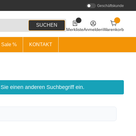
Geschäftskunde
0
0 Produkte in der Liste
SUCHEN
Merkliste
Anmelden
Warenkorb
Sale %
KONTAKT
 Sie einen anderen Suchbegriff ein.