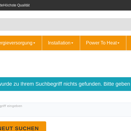
te
Höchste Qualität
ergieversorgung
Installation
Power To Heat
wurde zu Ihrem Suchbegriff nichts gefunden. Bitte geben
riff eingeben
NEUT SUCHEN