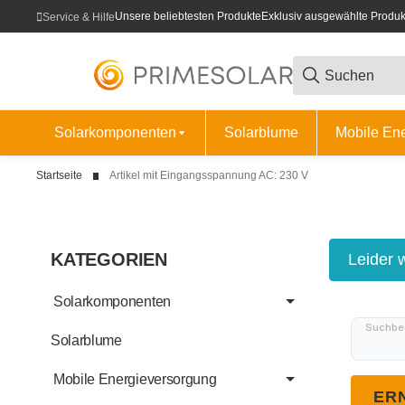
Unsere beliebtesten Produkte
Exklusiv ausgewählte Produk
Service & Hilfe
Solarkomponenten
Solarblume
Mobile En
Startseite
Artikel mit Eingangsspannung AC: 230 V
KATEGORIEN
x
Leider 
Solarkomponenten
Suchbeg
Solarblume
Mobile Energieversorgung
ER