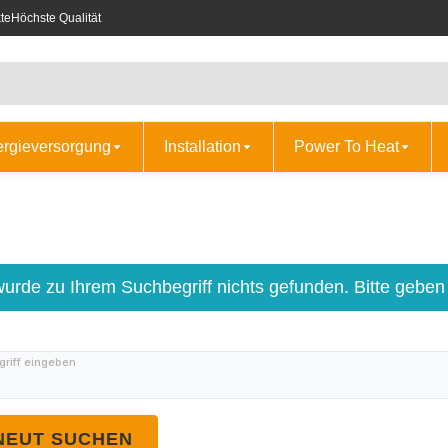
te
Höchste Qualität
ergieversorgung
Installation
Power To Heat
wurde zu Ihrem Suchbegriff nichts gefunden. Bitte geben
riff eingeben
NEUT SUCHEN