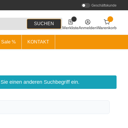
Geschäftskunde
0
0 Produkte in der Liste
SUCHEN
Merkliste
Anmelden
Warenkorb
Sale %
KONTAKT
 Sie einen anderen Suchbegriff ein.