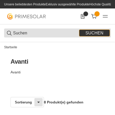
Unsere beliebtesten Produkte
Exklusiv ausgewählte Produkte
Höchste Qualität
0
0 Produkte in der List
SUCHEN
Startseite
Avanti
Avanti
8 Produkt(e) gefunden
Sortierung