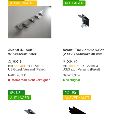
AUSVERKAUFT
AUF LAGER
Avanti 4-Loch
Avanti Endklemmen-Set
Winkelverbinder
(2 Stk.) schwarz 30 mm
4,63 €
3,38 €
inkl.
0% USt.
- § 12 Abs. 3
inkl.
0% USt.
- § 12 Abs. 3
UStG
zzgl.
Versand
(Paket)
UStG
zzgl.
Versand
(Paket)
Netto:
4,63 €
Netto:
3,38 €
Momentan nicht verfügbar
Verfügbar
0% USt.
0% USt.
AUF LAGER
AUSVERKAUFT