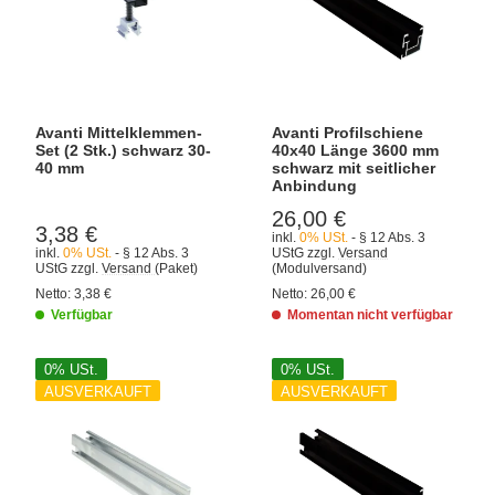
Avanti Mittelklemmen-
Avanti Profilschiene
Set (2 Stk.) schwarz 30-
40x40 Länge 3600 mm
40 mm
schwarz mit seitlicher
Anbindung
26,00 €
3,38 €
inkl.
0% USt.
- § 12 Abs. 3
inkl.
0% USt.
- § 12 Abs. 3
UStG
zzgl.
Versand
UStG
zzgl.
Versand
(Paket)
(Modulversand)
Netto:
3,38 €
Netto:
26,00 €
Verfügbar
Momentan nicht verfügbar
0% USt.
0% USt.
AUSVERKAUFT
AUSVERKAUFT