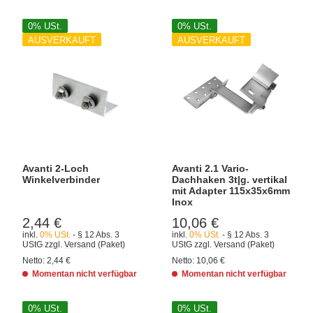
0% USt.
0% USt.
AUSVERKAUFT
AUSVERKAUFT
Avanti 2-Loch
Avanti 2.1 Vario-
Winkelverbinder
Dachhaken 3t|g. vertikal
mit Adapter 115x35x6mm
Inox
2,44 €
10,06 €
inkl.
0% USt.
- § 12 Abs. 3
inkl.
0% USt.
- § 12 Abs. 3
UStG
zzgl.
Versand
(Paket)
UStG
zzgl.
Versand
(Paket)
Netto:
2,44 €
Netto:
10,06 €
Momentan nicht verfügbar
Momentan nicht verfügbar
0% USt.
0% USt.