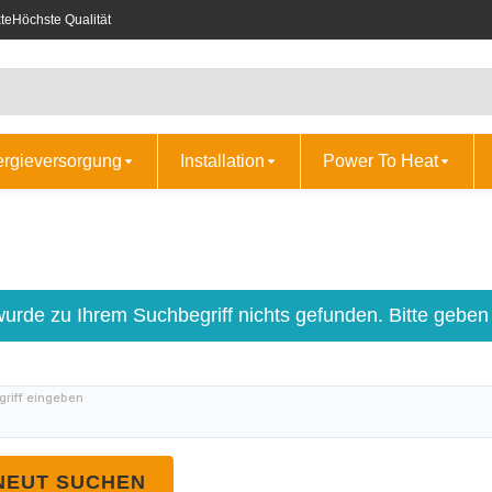
te
Höchste Qualität
ergieversorgung
Installation
Power To Heat
wurde zu Ihrem Suchbegriff nichts gefunden. Bitte geben
riff eingeben
NEUT SUCHEN