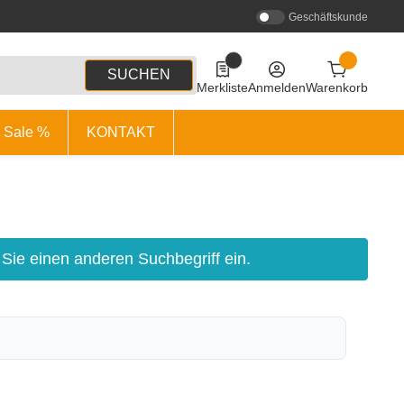
Geschäftskunde
0
0 Produkte in der Liste
SUCHEN
Merkliste
Anmelden
Warenkorb
Sale %
KONTAKT
 Sie einen anderen Suchbegriff ein.