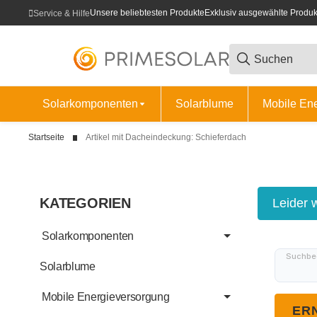
Unsere beliebtesten Produkte
Exklusiv ausgewählte Produk
Service & Hilfe
Solarkomponenten
Solarblume
Mobile En
Startseite
Artikel mit Dacheindeckung: Schieferdach
KATEGORIEN
x
Leider 
Solarkomponenten
Suchbeg
Solarblume
Mobile Energieversorgung
ER