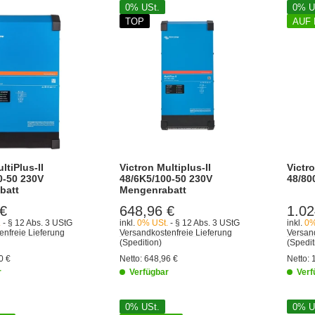
0% USt.
0% U
TOP
AUF
ltiPlus-II
Victron Multiplus-II
Victro
0-50 230V
48/6K5/100-50 230V
48/80
batt
Mengenrabatt
 €
648,96 €
1.02
.
- § 12 Abs. 3 UStG
inkl.
0% USt.
- § 12 Abs. 3 UStG
inkl.
0%
enfreie Lieferung
Versandkostenfreie Lieferung
Versand
(Spedition)
(Spedit
0 €
Netto:
648,96 €
Netto:
r
Verfügbar
Verf
0% USt.
0% U