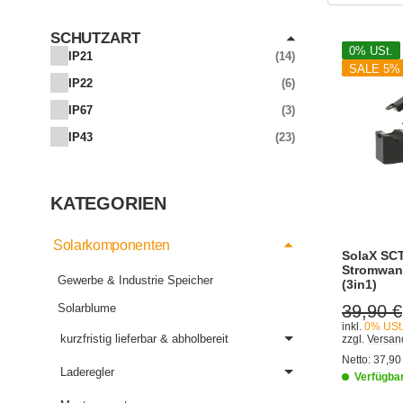
SCHUTZART
0% USt.
IP21
14
SALE 5%
IP22
6
IP67
3
IP43
23
KATEGORIEN
Solarkomponenten
SolaX SCT
Stromwand
Gewerbe & Industrie Speicher
(3in1)
Solarblume
39,90 €
inkl.
0% USt
kurzfristig lieferbar & abholbereit
zzgl.
Versa
Netto:
37,90
Laderegler
Verfügba