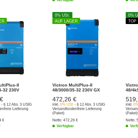
0% USt.
0% U
ER
AUF LAGER
TOP
ltiPlus-II
Victron MultiPlus-II
Victro
5-32 230V
48/3000/35-32 230V GX
48/4k
 €
472,26 €
519,
.
- § 12 Abs. 3 UStG
inkl.
0% USt.
- § 12 Abs. 3 UStG
inkl.
0%
enfreie Lieferung
Versandkostenfreie Lieferung
Versand
(Paket)
(Paket)
4 €
Netto:
472,26 €
Netto:
r
Verfügbar
Verf