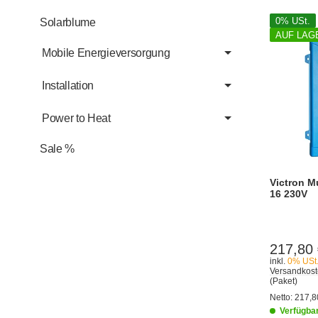
0% USt.
Solarblume
AUF LAG
Mobile Energieversorgung
Installation
Power to Heat
Sale %
Victron Mu
16 230V
217,80
inkl.
0% USt
Versandkost
(Paket)
Netto:
217,8
Verfügba