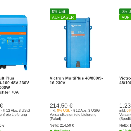
0% USt.
0% U
AUF LAGER
AUF
ultiPlus
Victron MultiPlus 48/800/9-
Victro
0-100 48V 230V
16 230V
48/10
000W
chter 70A
t
 €
214,50 €
1.23
.
- § 12 Abs. 3 UStG
inkl.
0% USt.
- § 12 Abs. 3 UStG
inkl.
0%
enfreie Lieferung
Versandkostenfreie Lieferung
Versand
(Paket)
(Spedit
0 €
Netto:
214,50 €
Netto:
r
Verfügbar
Verf