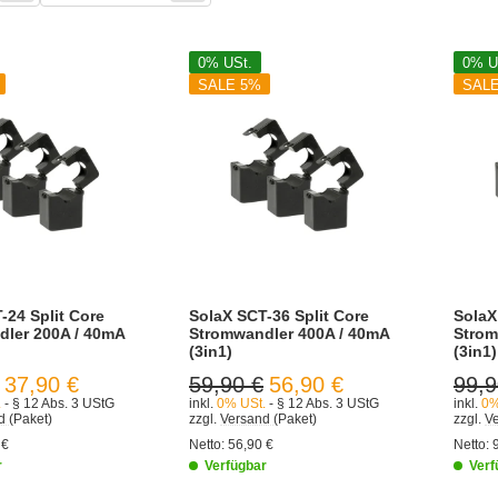
0% USt.
0% U
SALE 5%
SAL
-24 Split Core
SolaX SCT-36 Split Core
SolaX
ler 200A / 40mA
Stromwandler 400A / 40mA
Strom
(3in1)
(3in1)
37,90 €
59,90 €
56,90 €
99,9
.
- § 12 Abs. 3 UStG
inkl.
0% USt.
- § 12 Abs. 3 UStG
inkl.
0%
nd
(Paket)
zzgl.
Versand
(Paket)
zzgl.
V
 €
Netto:
56,90 €
Netto:
r
Verfügbar
Verf