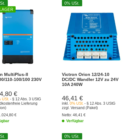
St.
0% USt.
 LAGER
n MultiPlus-II
Victron Orion 12/24-10
00/110-100/100 230V
DC/DC Wandler 12V zu 24V
10A 240W
4,80 €
46,41 €
 USt.
- § 12 Abs. 3 UStG
kostenfreie Lieferung
inkl.
0% USt.
- § 12 Abs. 3 UStG
ion)
zzgl.
Versand
(Paket)
1.024,80 €
Netto:
46,41 €
ügbar
Verfügbar
St.
0% USt.