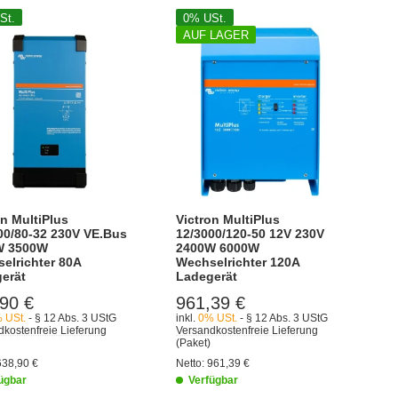
St.
0% USt.
AUF LAGER
on MultiPlus
Victron MultiPlus
00/80-32 230V VE.Bus
12/3000/120-50 12V 230V
W 3500W
2400W 6000W
elrichter 80A
Wechselrichter 120A
erät
Ladegerät
90 €
961,39 €
 USt.
- § 12 Abs. 3 UStG
inkl.
0% USt.
- § 12 Abs. 3 UStG
kostenfreie Lieferung
Versandkostenfreie Lieferung
(Paket)
638,90 €
Netto:
961,39 €
ügbar
Verfügbar