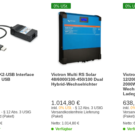
0% USt.
0% U
K2-USB Interface
Victron Multi RS Solar
Victr
u USB
48/6000/100-450/100 Dual
12/20
Hybrid-Wechselrichter
2000
Wechs
Ladeg
1.014,80 €
638,
inkl.
0% USt.
- § 12 Abs. 3 UStG
inkl.
0%
.
- § 12 Abs. 3 UStG
Versandkostenfreie Lieferung
Versand
nd
(Paket)
(Paket)
(Paket)
 €
Netto:
1.014,80 €
Netto:
r
Verfügbar
Verf