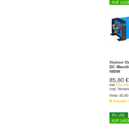
AUF LAG
Victron O
DC Wandle
480W
85,80 €
inkl.
0% USt
zzgl.
Versa
Netto:
85,80
Knapper 
0% USt.
AUF LAG