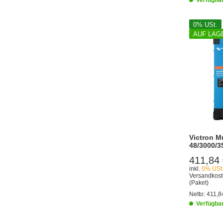
0% USt.
AUF LAG
Victron Mu
48/3000/3
411,84
inkl.
0% USt
Versandkost
(Paket)
Netto:
411,8
Verfügba