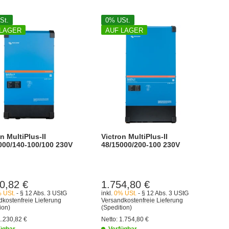
St.
0% USt.
 LAGER
AUF LAGER
n MultiPlus-II
Victron MultiPlus-II
000/140-100/100 230V
48/15000/200-100 230V
0,82 €
1.754,80 €
 USt.
- § 12 Abs. 3 UStG
inkl.
0% USt.
- § 12 Abs. 3 UStG
kostenfreie Lieferung
Versandkostenfreie Lieferung
ion)
(Spedition)
1.230,82 €
Netto:
1.754,80 €
ügbar
Verfügbar