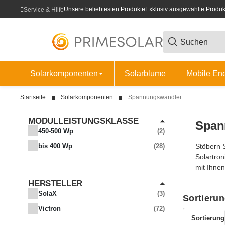
Unsere beliebtesten Produkte
Exklusiv ausgewählte Produk
Service & Hilfe
Solarkomponenten
Solarblume
Mobile En
Startseite
Solarkomponenten
Spannungswandler
MODULLEISTUNGSKLASSE
Span
ARTIKEL GEFUNDEN
450-500 Wp
2
ARTIKEL GEFUNDEN
bis 400 Wp
28
Stöbern 
Solartron
mit Ihnen
HERSTELLER
SolaX
3
Sortieru
Victron
72
Sortierung