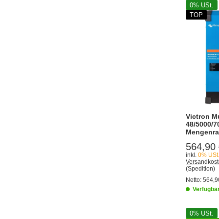
0% USt.
TOP
Victron Mu
48/5000/7
Mengenra
564,90
inkl.
0% USt
Versandkost
(Spedition)
Netto:
564,9
Verfügba
0% USt.