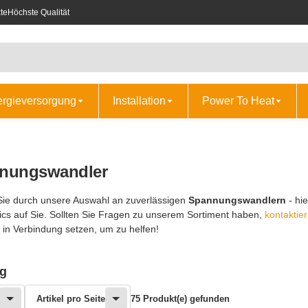
te
Höchste Qualität
ergieversorgung
Installation
Power To Heat
nungswandler
Sie durch unsere Auswahl an zuverlässigen
Spannungswandlern
- hi
ics auf Sie. Sollten Sie Fragen zu unserem Sortiment haben,
kontaktie
 in Verbindung setzen, um zu helfen!
ng
Artikel pro Seite
75 Produkt(e) gefunden