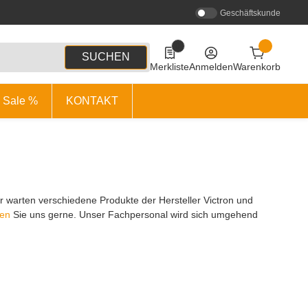
Geschäftskunde
0
0 Produkte in der Liste
SUCHEN
Merkliste
Anmelden
Warenkorb
Sale %
KONTAKT
er warten verschiedene Produkte der Hersteller Victron und
ren
Sie uns gerne. Unser Fachpersonal wird sich umgehend