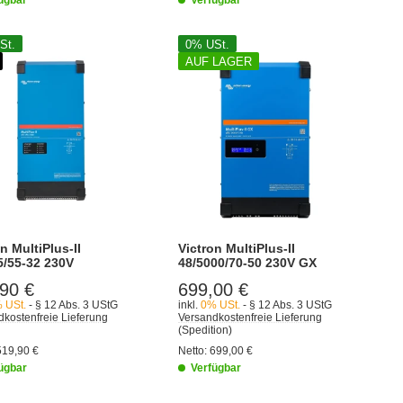
St.
0% USt.
AUF LAGER
n MultiPlus-II
Victron MultiPlus-II
5/55-32 230V
48/5000/70-50 230V GX
90 €
699,00 €
 USt.
- § 12 Abs. 3 UStG
inkl.
0% USt.
- § 12 Abs. 3 UStG
kostenfreie Lieferung
Versandkostenfreie Lieferung
(Spedition)
519,90 €
Netto:
699,00 €
ügbar
Verfügbar