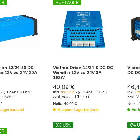
ER
AUF LAGER
rion 12/24-20 DC
Victron Orion 12/24-8 DC DC
Victr
r 12V zu 24V 20A
Wandler 12V zu 24V 8A
DC DC
192W
40,09 €
46,4
.
- § 12 Abs. 3 UStG
inkl.
0% USt.
- § 12 Abs. 3 UStG
inkl.
0%
nd
(Paket)
zzgl.
Versand
(Paket)
zzgl.
V
 €
Netto:
40,09 €
Netto:
Lagerbestand
Knapper Lagerbestand
Verf
0% USt.
0% U
ER