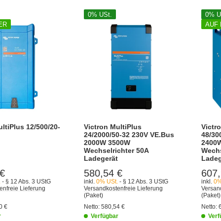
0% USt.
0% U
ER
AUF
ltiPlus 12/500/20-
Victron MultiPlus
Victr
24/2000/50-32 230V VE.Bus
48/30
2000W 3500W
2400
Wechselrichter 50A
Wechs
Ladegerät
Ladeg
 €
580,54 €
607,
.
- § 12 Abs. 3 UStG
inkl.
0% USt.
- § 12 Abs. 3 UStG
inkl.
0%
enfreie Lieferung
Versandkostenfreie Lieferung
Versand
(Paket)
(Paket)
0 €
Netto:
580,54 €
Netto:
r
Verfügbar
Verf