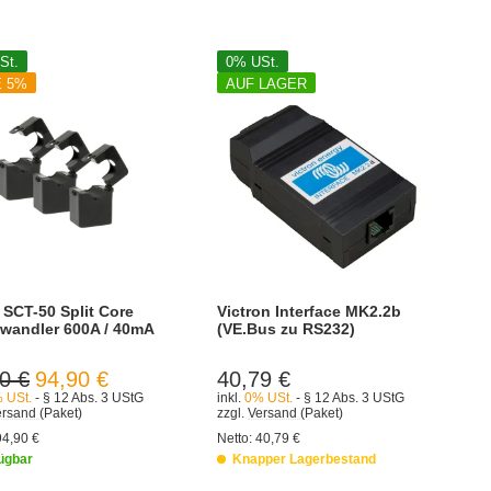
St.
0% USt.
E 5%
AUF LAGER
 SCT-50 Split Core
Victron Interface MK2.2b
wandler 600A / 40mA
(VE.Bus zu RS232)
0 €
94,90 €
40,79 €
 USt.
- § 12 Abs. 3 UStG
inkl.
0% USt.
- § 12 Abs. 3 UStG
ersand
(Paket)
zzgl.
Versand
(Paket)
94,90 €
Netto:
40,79 €
ügbar
Knapper Lagerbestand