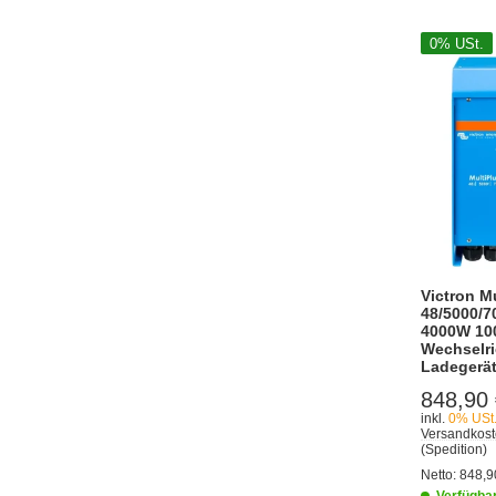
0% USt.
Victron M
48/5000/7
4000W 10
Wechselri
Ladegerä
848,90
inkl.
0% USt
Versandkost
(Spedition)
Netto:
848,9
Verfügba