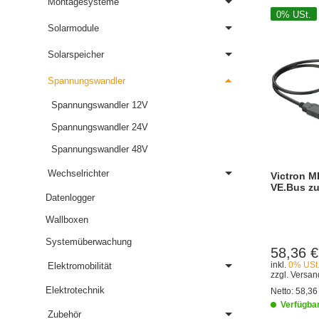
Montagesysteme
0% USt.
Solarmodule
Solarspeicher
Spannungswandler
Spannungswandler 12V
Spannungswandler 24V
Spannungswandler 48V
Wechselrichter
Victron M
VE.Bus z
Datenlogger
Wallboxen
Systemüberwachung
58,36 €
inkl.
0% USt
Elektromobilität
zzgl.
Versa
Elektrotechnik
Netto:
58,36
Verfügba
Zubehör