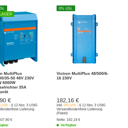
St.
0% USt.
 LAGER
on MultiPlus
Victron MultiPlus 48/500/6-
00/35-50 48V 230V
16 230V
W 6000W
elrichter 35A
erät
90 €
182,16 €
 USt.
- § 12 Abs. 3 UStG
inkl.
0% USt.
- § 12 Abs. 3 UStG
kostenfreie Lieferung
Versandkostenfreie Lieferung
(Paket)
607,90 €
Netto:
182,16 €
ügbar
Verfügbar