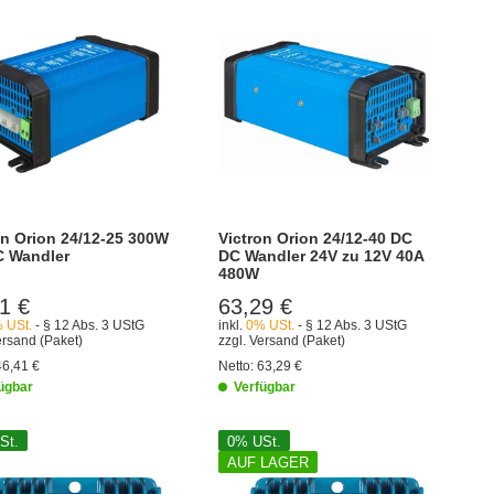
on Orion 24/12-25 300W
Victron Orion 24/12-40 DC
 Wandler
DC Wandler 24V zu 12V 40A
480W
1 €
63,29 €
 USt.
- § 12 Abs. 3 UStG
inkl.
0% USt.
- § 12 Abs. 3 UStG
ersand
(Paket)
zzgl.
Versand
(Paket)
46,41 €
Netto:
63,29 €
ügbar
Verfügbar
St.
0% USt.
AUF LAGER