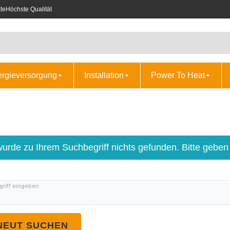
te
Höchste Qualität
ergieversorgung
Installation
Power To Heat
wurde zu Ihrem Suchbegriff nichts gefunden. Bitte geben
riff eingeben
NEUT SUCHEN