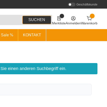
Geschäftskunde
0
0 Produkte in der Liste
SUCHEN
Merkliste
Anmelden
Warenkorb
Sale %
KONTAKT
 Sie einen anderen Suchbegriff ein.