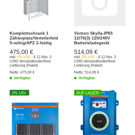
Komplettschrank 1
Victron Skylla-IP65
Zählerplatz/Verteilerfeld
12/70(3) 120/240V
5-reihig/APZ 2-feldig
Batterieladegerät
475,00 €
514,09 €
inkl.
0% USt.
- § 12 Abs. 3
inkl.
0% USt.
- § 12 Abs. 3
UStG
Versandkostenfreie
UStG
Versandkostenfreie
Lieferung
(Paket)
Lieferung
(Paket)
Netto:
475,00 €
Netto:
514,09 €
Verfügbar
Verfügbar
0% USt.
AUF LAGER