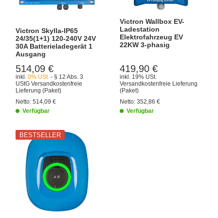
Victron Wallbox EV-
Ladestation
Victron Skylla-IP65
Elektrofahrzeug EV
24/35(1+1) 120-240V 24V
22KW 3-phasig
30A Batterieladegerät 1
Ausgang
514,09 €
419,90 €
inkl.
0% USt.
- § 12 Abs. 3
inkl. 19% USt.
UStG
Versandkostenfreie
Versandkostenfreie Lieferung
Lieferung
(Paket)
(Paket)
Netto:
514,09 €
Netto:
352,86 €
Verfügbar
Verfügbar
BESTSELLER